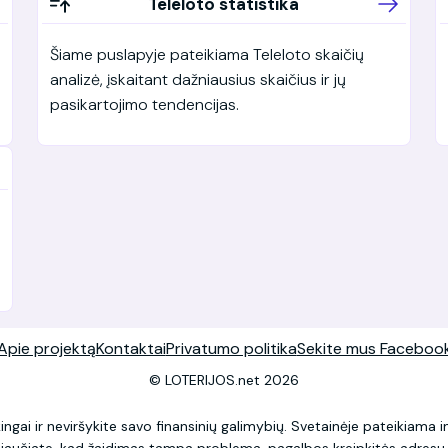
Teleloto statistika
Šiame puslapyje pateikiama Teleloto skaičių
analizė, įskaitant dažniausius skaičius ir jų
pasikartojimo tendencijas.
Apie projektą
Kontaktai
Privatumo politika
Sekite mus Faceboo
© LOTERIJOS.net 2026
ingai ir neviršykite savo finansinių galimybių. Svetainėje pateikiama
ei jaučiate, kad žaidimas tampa problema, pagalbos kreipkitės adres