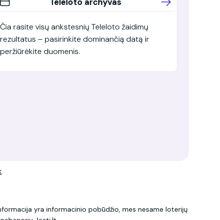
Teleloto archyvas
Čia rasite visų ankstesnių Teleloto žaidimų
rezultatus – pasirinkite dominančią datą ir
peržiūrėkite duomenis.
k
 informacija yra informacinio pobūdžio, mes nesame loterijų
u
nebenoriu-losti.lt
.