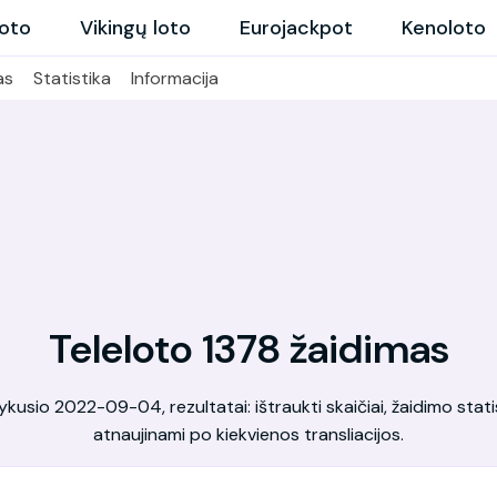
loto
Vikingų loto
Eurojackpot
Kenoloto
as
Statistika
Informacija
Teleloto 1378 žaidimas
kusio 2022-09-04, rezultatai: ištraukti skaičiai, žaidimo statis
atnaujinami po kiekvienos transliacijos.