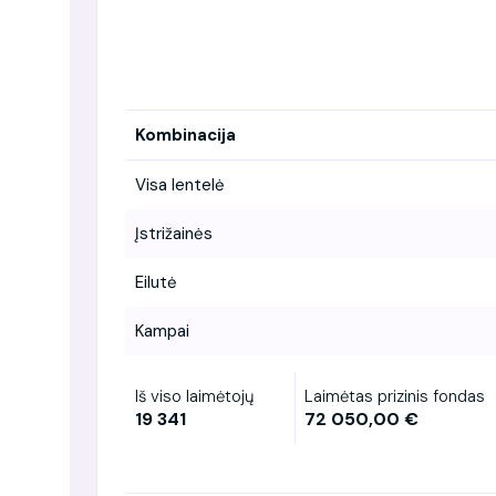
Kombinacija
Visa lentelė
Įstrižainės
Eilutė
Kampai
Iš viso laimėtojų
Laimėtas prizinis fondas
19 341
72 050,00 €