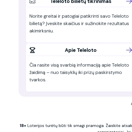
Teleloto bilietų tikrinimas
Norite greitai ir patogiai patikrinti savo Teleloto
bilietą? Įveskite skaičius ir sužinokite rezultatus
akimirksniu.
Apie Teleloto
Čia rasite visą svarbią informaciją apie Teleloto
žaidimą – nuo taisyklių iki prizų paskirstymo
tvarkos.
18+
Loterijos turėtų būti tik smagi pramoga. Žaiskite atsak
organizatoriai. J