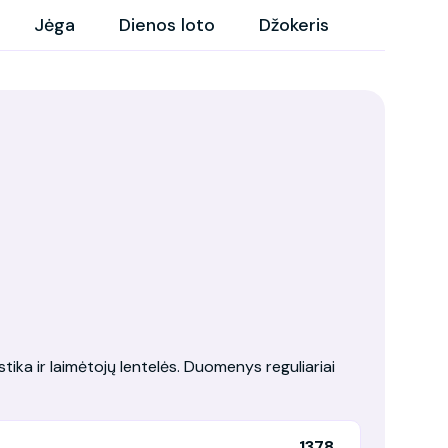
Jėga
Dienos loto
Džokeris
tika ir laimėtojų lentelės. Duomenys reguliariai
1378