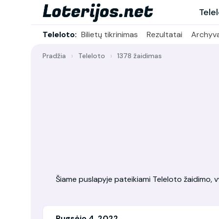
Tele
Teleloto:
Bilietų tikrinimas
Rezultatai
Archyv
Pradžia
Teleloto
1378 žaidimas
Šiame puslapyje pateikiami Teleloto žaidimo, vy
Rugsėjo 4, 2022