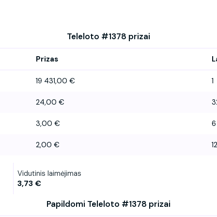
Teleloto #1378 prizai
Prizas
L
19 431,00 €
1
24,00 €
3
3,00 €
6
2,00 €
12
Vidutinis laimėjimas
3,73 €
Papildomi Teleloto #1378 prizai