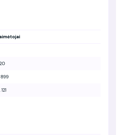
aimėtojai
20
 899
 121