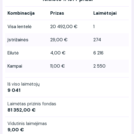
Kombinacija
Prizas
Laimėtojai
Visa lentelė
20 492,00 €
1
Įstrižainės
29,00 €
274
Eilutė
4,00 €
6 216
Kampai
11,00 €
2 550
Iš viso laimėtojų
9 041
Laimėtas prizinis fondas
81 352,00 €
Vidutinis laimėjimas
9,00 €