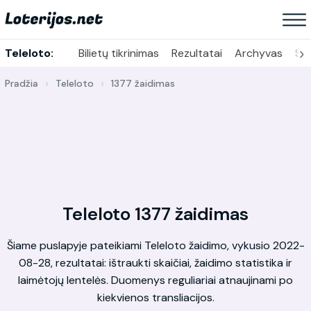
›
Teleloto:
Bilietų tikrinimas
Rezultatai
Archyvas
Sta
Pradžia
Teleloto
1377 žaidimas
Teleloto 1377 žaidimas
Šiame puslapyje pateikiami Teleloto žaidimo, vykusio 2022-
08-28, rezultatai: ištraukti skaičiai, žaidimo statistika ir
laimėtojų lentelės. Duomenys reguliariai atnaujinami po
kiekvienos transliacijos.