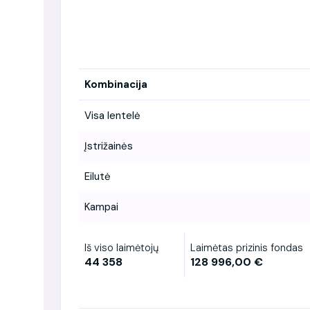
Kombinacija
Visa lentelė
Įstrižainės
Eilutė
Kampai
Iš viso laimėtojų
Laimėtas prizinis fondas
44 358
128 996,00 €