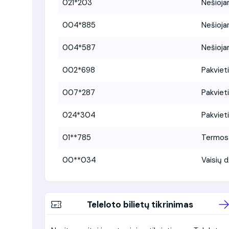
021*203
Nešioj
004*885
Nešioj
004*587
Nešioj
002*698
Pakviet
007*287
Pakviet
024*304
Pakviet
01**785
Termosa
00**034
Vaisių 
Teleloto bilietų tikrinimas