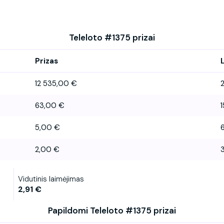
Teleloto #1375 prizai
Prizas
12 535,00 €
63,00 €
5,00 €
2,00 €
3
Vidutinis laimėjimas
2,91 €
Papildomi Teleloto #1375 prizai