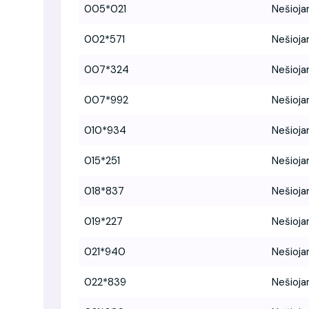
005*021
Nešioja
002*571
Nešioja
007*324
Nešioja
007*992
Nešioja
010*934
Nešioja
015*251
Nešioja
018*837
Nešioja
019*227
Nešioja
021*940
Nešioja
022*839
Nešioja