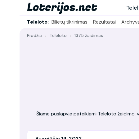
Tele
Teleloto:
Bilietų tikrinimas
Rezultatai
Archyv
Pradžia
Teleloto
1375 žaidimas
Šiame puslapyje pateikiami Teleloto žaidimo, vy
Rugpjūčio 14, 2022