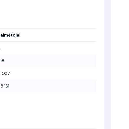
Laimėtojai
2
158
6 037
8 161