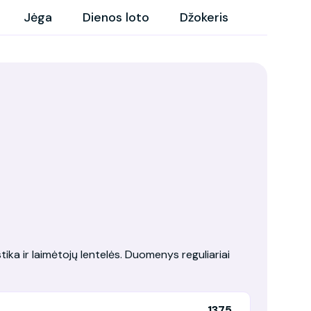
Jėga
Dienos loto
Džokeris
tika ir laimėtojų lentelės. Duomenys reguliariai
1375