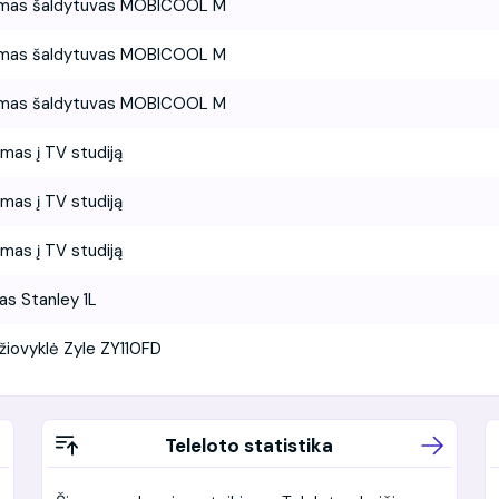
amas šaldytuvas MOBICOOL M
amas šaldytuvas MOBICOOL M
amas šaldytuvas MOBICOOL M
imas į TV studiją
imas į TV studiją
imas į TV studiją
s Stanley 1L
džiovyklė Zyle ZY110FD
Teleloto statistika