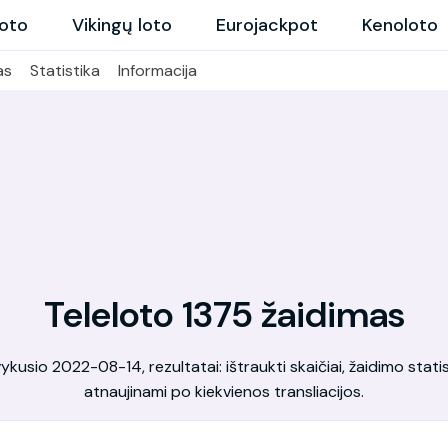
loto
Vikingų loto
Eurojackpot
Kenoloto
as
Statistika
Informacija
Teleloto 1375 žaidimas
kusio 2022-08-14, rezultatai: ištraukti skaičiai, žaidimo statis
atnaujinami po kiekvienos transliacijos.