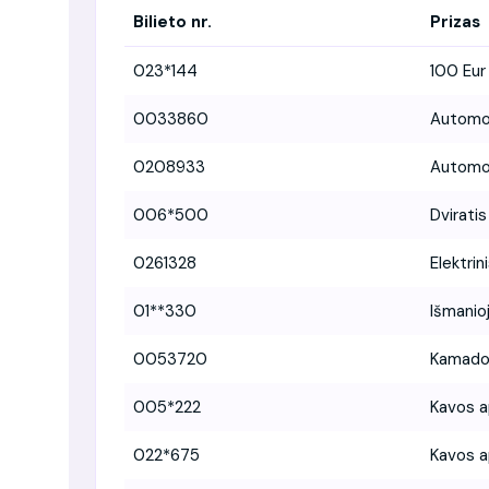
Bilieto nr.
Prizas
023*144
100 Eur
0033860
Automo
0208933
Automo
006*500
Dviratis
0261328
Elektrin
01**330
Išmanio
0053720
Kamado 
005*222
Kavos 
022*675
Kavos 