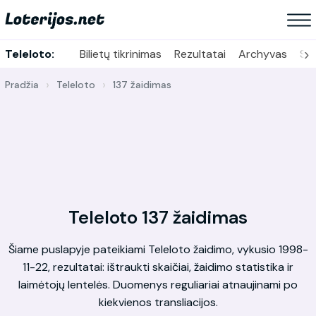
›
Teleloto:
Bilietų tikrinimas
Rezultatai
Archyvas
Sta
Pradžia
Teleloto
137 žaidimas
Teleloto 137 žaidimas
Šiame puslapyje pateikiami Teleloto žaidimo, vykusio 1998-
11-22, rezultatai: ištraukti skaičiai, žaidimo statistika ir
laimėtojų lentelės. Duomenys reguliariai atnaujinami po
kiekvienos transliacijos.