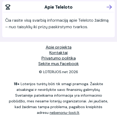
Apie Teleloto
Čia rasite visą svarbią informaciją apie Teleloto žaidimą
– nuo taisyklių iki prizų paskirstymo tvarkos.
Apie projektą
Kontaktai
Privatumo politika
Sekite mus Facebook
© LOTERIJOS.net 2026
18+
Loterijos turėtų būti tik smagi pramoga. Žaiskite
atsakingai ir neviršykite savo finansinių galimybių.
Svetainėje pateikiama informacija yra informacinio
pobūdžio, mes nesame loterijų organizatoriai. Jei jaučiate,
kad žaidimas tampa problema, pagalbos kreipkitės
adresu
nebenoriu-losti.lt
.