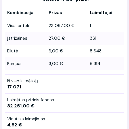
Kombinacija
Prizas
Laimėtojai
Visa lentelė
23 097,00 €
1
Įstrižainės
27,00 €
331
Eilutė
3,00 €
8 348
Kampai
3,00 €
8 391
Iš viso laimėtojų
17 071
Laimėtas prizinis fondas
82 251,00 €
Vidutinis laimėjimas
4,82 €