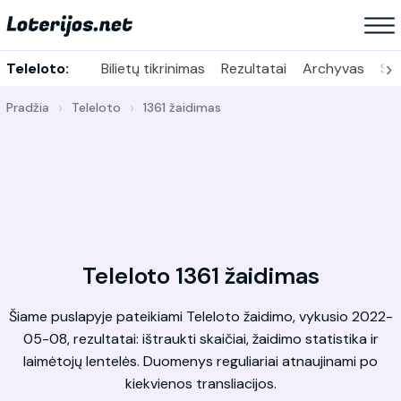
›
Teleloto:
Bilietų tikrinimas
Rezultatai
Archyvas
Sta
Pradžia
Teleloto
1361 žaidimas
Teleloto 1361 žaidimas
Šiame puslapyje pateikiami Teleloto žaidimo, vykusio 2022-
05-08, rezultatai: ištraukti skaičiai, žaidimo statistika ir
laimėtojų lentelės. Duomenys reguliariai atnaujinami po
kiekvienos transliacijos.