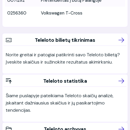
0071292
Pretendentas į butą Palangoje
0256360
Volkswagen T-Cross
Teleloto bilietų tikrinimas
Norite greitai ir patogiai patikrinti savo Teleloto bilietą?
Įveskite skaičius ir sužinokite rezultatus akimirksniu.
Teleloto statistika
Šiame puslapyje pateikiama Teleloto skaičių analizė,
įskaitant dažniausius skaičius ir jų pasikartojimo
tendencijas.
Teleloto archyvas