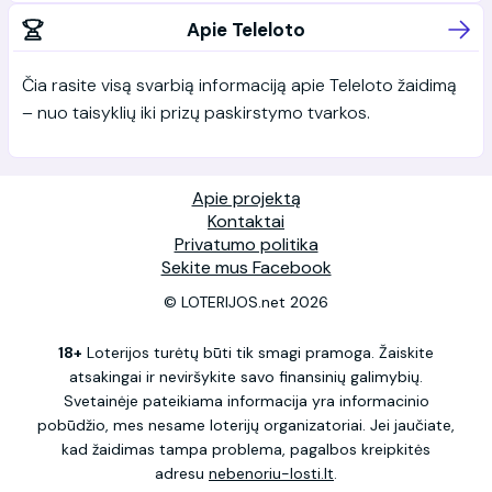
Apie Teleloto
Čia rasite visą svarbią informaciją apie Teleloto žaidimą
– nuo taisyklių iki prizų paskirstymo tvarkos.
Apie projektą
Kontaktai
Privatumo politika
Sekite mus Facebook
© LOTERIJOS.net 2026
18+
Loterijos turėtų būti tik smagi pramoga. Žaiskite
atsakingai ir neviršykite savo finansinių galimybių.
Svetainėje pateikiama informacija yra informacinio
pobūdžio, mes nesame loterijų organizatoriai. Jei jaučiate,
kad žaidimas tampa problema, pagalbos kreipkitės
adresu
nebenoriu-losti.lt
.