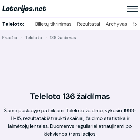
›
Teleloto:
Bilietų tikrinimas
Rezultatai
Archyvas
Sta
Pradžia
Teleloto
136 žaidimas
Teleloto 136 žaidimas
Šiame puslapyje pateikiami Teleloto žaidimo, vykusio 1998-
11-15, rezultatai: ištraukti skaičiai, žaidimo statistika ir
laimėtojų lentelės. Duomenys reguliariai atnaujinami po
kiekvienos transliacijos.