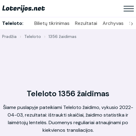
›
Teleloto:
Bilietų tikrinimas
Rezultatai
Archyvas
Sta
Pradžia
Teleloto
1356 žaidimas
Teleloto 1356 žaidimas
Šiame puslapyje pateikiami Teleloto žaidimo, vykusio 2022-
04-03, rezultatai: ištraukti skaičiai, žaidimo statistika ir
laimėtojų lentelės. Duomenys reguliariai atnaujinami po
kiekvienos transliacijos.