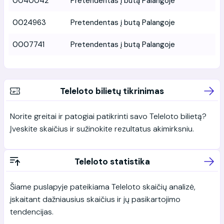
0040042
Pretendentas į butą Palangoje
0024963
Pretendentas į butą Palangoje
0007741
Pretendentas į butą Palangoje
Teleloto bilietų tikrinimas
Norite greitai ir patogiai patikrinti savo Teleloto bilietą?
Įveskite skaičius ir sužinokite rezultatus akimirksniu.
Teleloto statistika
Šiame puslapyje pateikiama Teleloto skaičių analizė,
įskaitant dažniausius skaičius ir jų pasikartojimo
tendencijas.