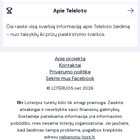
Apie Teleloto
Čia rasite visą svarbią informaciją apie Teleloto žaidimą
– nuo taisyklių iki prizų paskirstymo tvarkos.
Apie projektą
Kontaktai
Privatumo politika
Sekite mus Facebook
© LOTERIJOS.net 2026
18+
Loterijos turėtų būti tik smagi pramoga. Žaiskite
atsakingai ir neviršykite savo finansinių galimybių.
Svetainėje pateikiama informacija yra informacinio
pobūdžio, mes nesame loterijų organizatoriai. Jei jaučiate,
kad žaidimas tampa problema, pagalbos kreipkitės
adresu
nebenoriu-losti.lt
.