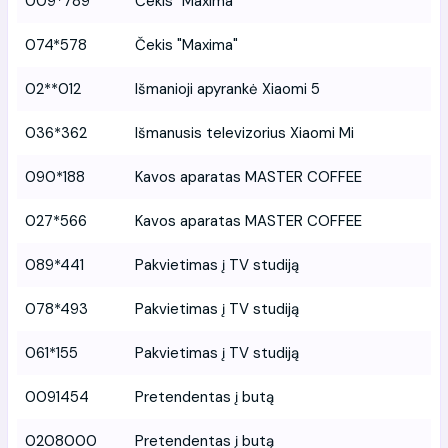
009*789
Čekis "Maxima"
074*578
Čekis "Maxima"
02**012
Išmanioji apyrankė Xiaomi 5
036*362
Išmanusis televizorius Xiaomi Mi
090*188
Kavos aparatas MASTER COFFEE
027*566
Kavos aparatas MASTER COFFEE
089*441
Pakvietimas į TV studiją
078*493
Pakvietimas į TV studiją
061*155
Pakvietimas į TV studiją
0091454
Pretendentas į butą
0208000
Pretendentas į butą