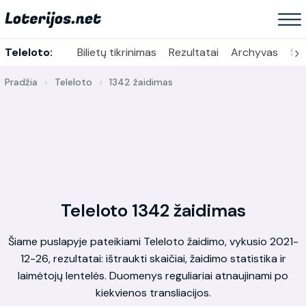
›
Teleloto:
Bilietų tikrinimas
Rezultatai
Archyvas
Sta
Pradžia
Teleloto
1342 žaidimas
Teleloto 1342 žaidimas
Šiame puslapyje pateikiami Teleloto žaidimo, vykusio 2021-
12-26, rezultatai: ištraukti skaičiai, žaidimo statistika ir
laimėtojų lentelės. Duomenys reguliariai atnaujinami po
kiekvienos transliacijos.