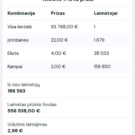
Kombinacija
Prizas
Laimėtojai
Visa lentelė
93 768,00 €
1
Įstrižainės
22,00 €
1 679
Eilutė
4,00 €
28 033
Kampai
2,00 €
156 850
Iš viso laimėtojų
186 563
Laimėtas prizinis fondas
556 538,00 €
Vidutinis laimėjimas
2,98 €