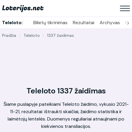
›
Teleloto:
Bilietų tikrinimas
Rezultatai
Archyvas
Sta
Pradžia
Teleloto
1337 žaidimas
Teleloto 1337 žaidimas
Šiame puslapyje pateikiami Teleloto žaidimo, vykusio 2021-
11-21, rezultatai: ištraukti skaičiai, žaidimo statistika ir
laimėtojų lentelės. Duomenys reguliariai atnaujinami po
kiekvienos transliacijos.