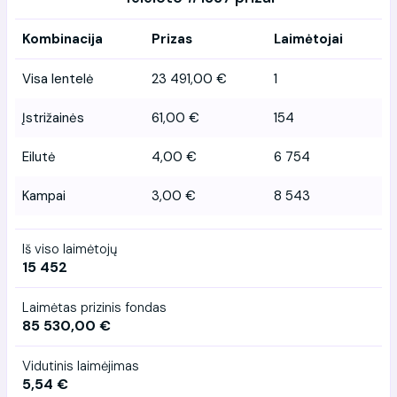
Kombinacija
Prizas
Laimėtojai
Visa lentelė
23 491,00 €
1
Įstrižainės
61,00 €
154
Eilutė
4,00 €
6 754
Kampai
3,00 €
8 543
Iš viso laimėtojų
15 452
Laimėtas prizinis fondas
85 530,00 €
Vidutinis laimėjimas
5,54 €