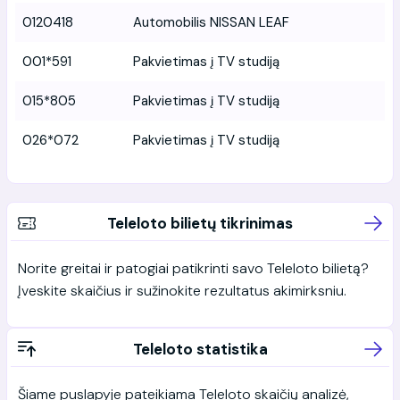
0120418
Automobilis NISSAN LEAF
001*591
Pakvietimas į TV studiją
015*805
Pakvietimas į TV studiją
026*072
Pakvietimas į TV studiją
Teleloto bilietų tikrinimas
Norite greitai ir patogiai patikrinti savo Teleloto bilietą?
Įveskite skaičius ir sužinokite rezultatus akimirksniu.
Teleloto statistika
Šiame puslapyje pateikiama Teleloto skaičių analizė,