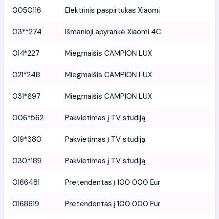
0050116
Elektrinis paspirtukas Xiaomi
03**274
Išmanioji apyrankė Xiaomi 4C
014*227
Miegmaišis CAMPION LUX
021*248
Miegmaišis CAMPION LUX
031*697
Miegmaišis CAMPION LUX
006*562
Pakvietimas į TV studiją
019*380
Pakvietimas į TV studiją
030*189
Pakvietimas į TV studiją
0166481
Pretendentas į 100 000 Eur
0168619
Pretendentas į 100 000 Eur