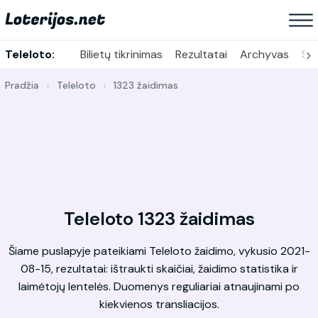
›
Teleloto:
Bilietų tikrinimas
Rezultatai
Archyvas
Sta
Pradžia
Teleloto
1323 žaidimas
Teleloto 1323 žaidimas
Šiame puslapyje pateikiami Teleloto žaidimo, vykusio 2021-
08-15, rezultatai: ištraukti skaičiai, žaidimo statistika ir
laimėtojų lentelės. Duomenys reguliariai atnaujinami po
kiekvienos transliacijos.