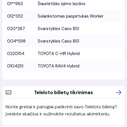
01**963
Šiaurietiško ėjimo lazdos
012*352
Sulankstomas paspirtukas Worker
020*267
Svarstyklės Caso BS1
004*598
Svarstyklės Caso BS1
0220154
TOYOTA C-HR Hybrid
0104251
TOYOTA RAV4 Hybrid
Teleloto bilietų tikrinimas
Norite greitai ir patogiai patikrinti savo Teleloto bilietą?
Įveskite skaičius ir sužinokite rezultatus akimirksniu.