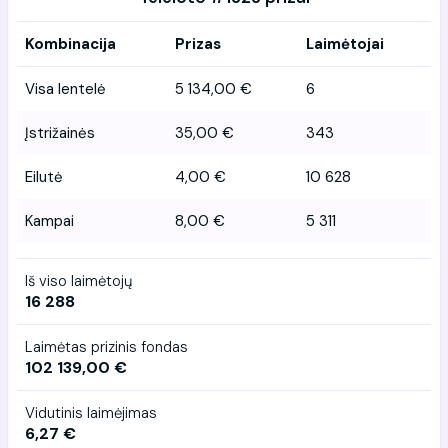
Kombinacija
Prizas
Laimėtojai
Visa lentelė
5 134,00 €
6
Įstrižainės
35,00 €
343
Eilutė
4,00 €
10 628
Kampai
8,00 €
5 311
Iš viso laimėtojų
16 288
Laimėtas prizinis fondas
102 139,00 €
Vidutinis laimėjimas
6,27 €