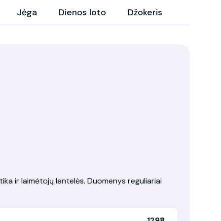
Jėga
Dienos loto
Džokeris
tika ir laimėtojų lentelės. Duomenys reguliariai
1298