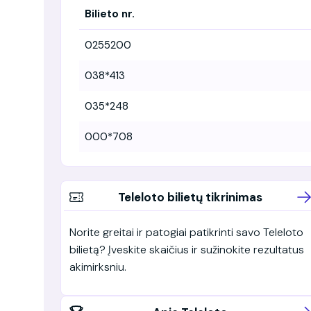
Bilieto nr.
0255200
038*413
035*248
000*708
Teleloto bilietų tikrinimas
Norite greitai ir patogiai patikrinti savo Teleloto
bilietą? Įveskite skaičius ir sužinokite rezultatus
akimirksniu.