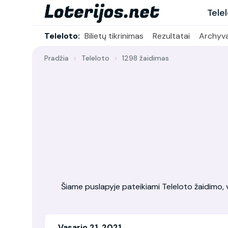
Tele
Teleloto:
Bilietų tikrinimas
Rezultatai
Archyv
Pradžia
Teleloto
1298 žaidimas
Šiame puslapyje pateikiami Teleloto žaidimo, vy
Vasario 21, 2021