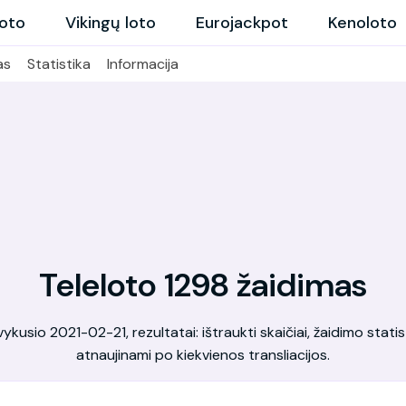
loto
Vikingų loto
Eurojackpot
Kenoloto
as
Statistika
Informacija
Teleloto 1298 žaidimas
kusio 2021-02-21, rezultatai: ištraukti skaičiai, žaidimo statis
atnaujinami po kiekvienos transliacijos.