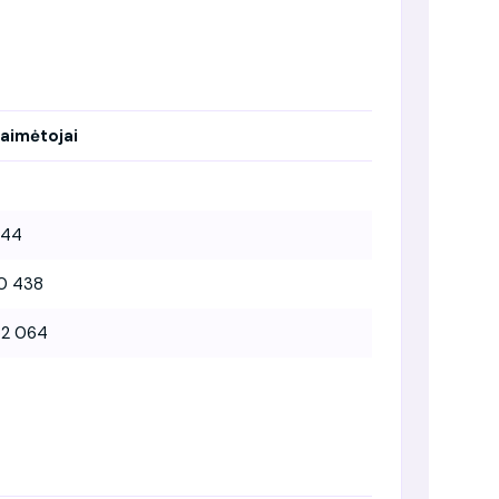
aimėtojai
744
0 438
52 064