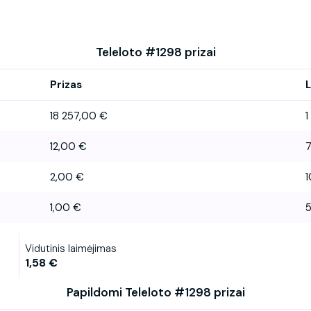
Teleloto #1298 prizai
Prizas
L
18 257,00 €
1
12,00 €
2,00 €
1
1,00 €
Vidutinis laimėjimas
1,58 €
Papildomi Teleloto #1298 prizai