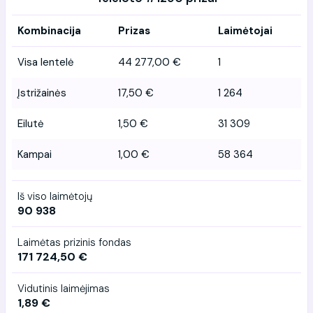
Kombinacija
Prizas
Laimėtojai
Visa lentelė
44 277,00 €
1
Įstrižainės
17,50 €
1 264
Eilutė
1,50 €
31 309
Kampai
1,00 €
58 364
Iš viso laimėtojų
90 938
Laimėtas prizinis fondas
171 724,50 €
Vidutinis laimėjimas
1,89 €