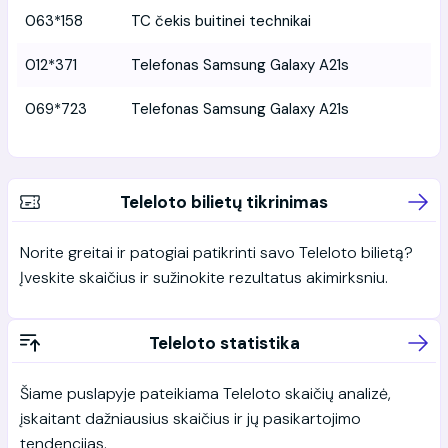
063*158
TC čekis buitinei technikai
012*371
Telefonas Samsung Galaxy A21s
069*723
Telefonas Samsung Galaxy A21s
Teleloto bilietų tikrinimas
Norite greitai ir patogiai patikrinti savo Teleloto bilietą?
Įveskite skaičius ir sužinokite rezultatus akimirksniu.
Teleloto statistika
Šiame puslapyje pateikiama Teleloto skaičių analizė,
įskaitant dažniausius skaičius ir jų pasikartojimo
tendencijas.