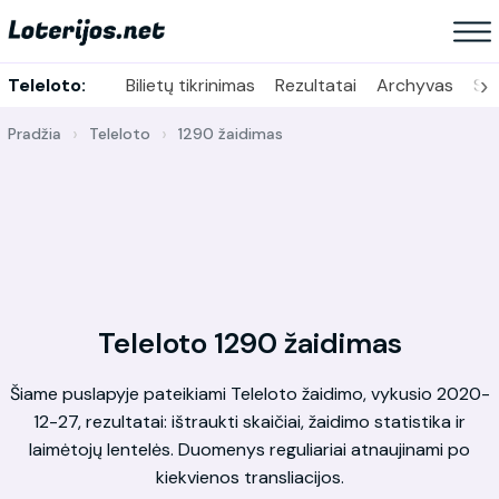
›
Teleloto:
Bilietų tikrinimas
Rezultatai
Archyvas
Sta
Pradžia
Teleloto
1290 žaidimas
Teleloto 1290 žaidimas
Šiame puslapyje pateikiami Teleloto žaidimo, vykusio 2020-
12-27, rezultatai: ištraukti skaičiai, žaidimo statistika ir
laimėtojų lentelės. Duomenys reguliariai atnaujinami po
kiekvienos transliacijos.