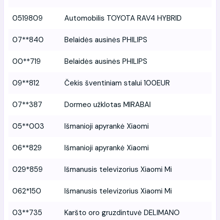
0519809
Automobilis TOYOTA RAV4 HYBRID
07**840
Belaidės ausinės PHILIPS
00**719
Belaidės ausinės PHILIPS
09**812
Čekis šventiniam stalui 100EUR
07**387
Dormeo užklotas MIRABAI
05**003
Išmanioji apyrankė Xiaomi
06**829
Išmanioji apyrankė Xiaomi
029*859
Išmanusis televizorius Xiaomi Mi
062*150
Išmanusis televizorius Xiaomi Mi
03**735
Karšto oro gruzdintuvė DELIMANO