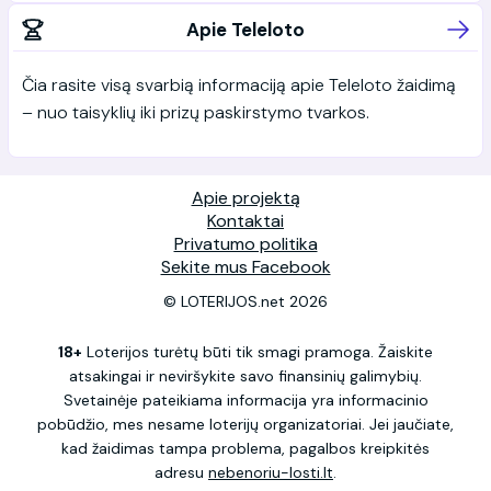
Apie Teleloto
Čia rasite visą svarbią informaciją apie Teleloto žaidimą
– nuo taisyklių iki prizų paskirstymo tvarkos.
Apie projektą
Kontaktai
Privatumo politika
Sekite mus Facebook
© LOTERIJOS.net 2026
18+
Loterijos turėtų būti tik smagi pramoga. Žaiskite
atsakingai ir neviršykite savo finansinių galimybių.
Svetainėje pateikiama informacija yra informacinio
pobūdžio, mes nesame loterijų organizatoriai. Jei jaučiate,
kad žaidimas tampa problema, pagalbos kreipkitės
adresu
nebenoriu-losti.lt
.