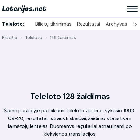
›
Teleloto:
Bilietų tikrinimas
Rezultatai
Archyvas
Sta
Pradžia
Teleloto
128 žaidimas
Teleloto 128 žaidimas
Šiame puslapyje pateikiami Teleloto žaidimo, vykusio 1998-
09-20, rezultatai: ištraukti skaičiai, žaidimo statistika ir
laimėtojų lentelės. Duomenys reguliariai atnaujinami po
kiekvienos transliacijos.