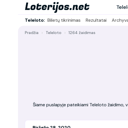
Tele
Teleloto:
Bilietų tikrinimas
Rezultatai
Archyv
Pradžia
Teleloto
1264 žaidimas
Šiame puslapyje pateikiami Teleloto žaidimo, vy
Birželio 28, 2020