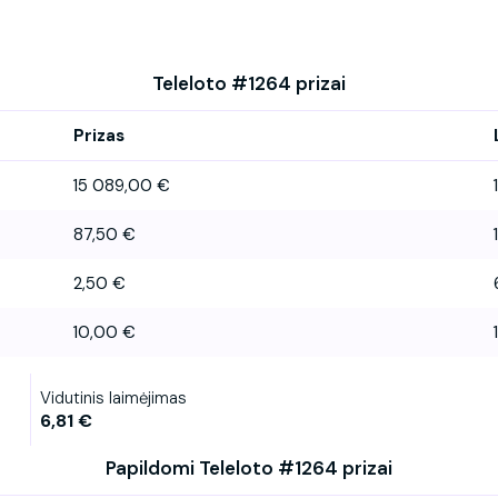
Teleloto #1264 prizai
Prizas
15 089,00 €
1
87,50 €
2,50 €
10,00 €
Vidutinis laimėjimas
6,81 €
Papildomi Teleloto #1264 prizai