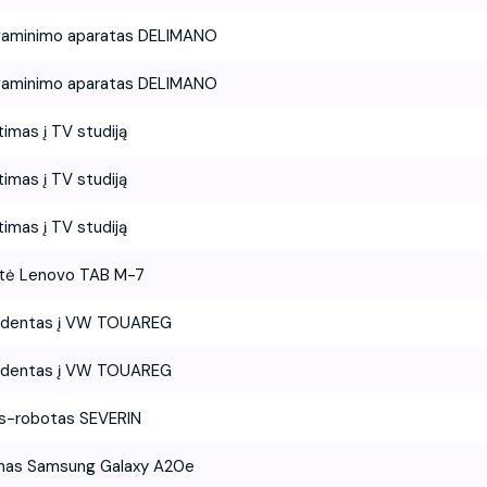
gaminimo aparatas DELIMANO
gaminimo aparatas DELIMANO
timas į TV studiją
timas į TV studiją
timas į TV studiją
tė Lenovo TAB M-7
ndentas į VW TOUAREG
ndentas į VW TOUAREG
ys-robotas SEVERIN
nas Samsung Galaxy A20e