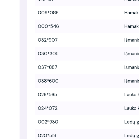
009*086
Hamaka
000*546
Hamaka
032*907
Išmani
030*305
Išmani
037*887
Išmani
038*600
Išmani
026*565
Lauko 
024*072
Lauko 
002*930
Ledų 
020*518
Ledų 