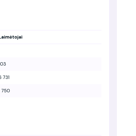
Laimėtojai
103
6 731
1 750