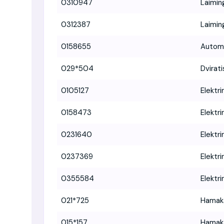
0310947
Laimin
0312387
Laimin
0158655
Automo
029*504
Dvirat
0105127
Elektri
0158473
Elektri
0231640
Elektri
0237369
Elektri
0355584
Elektri
021*725
Hamaka
015*157
Hamaka