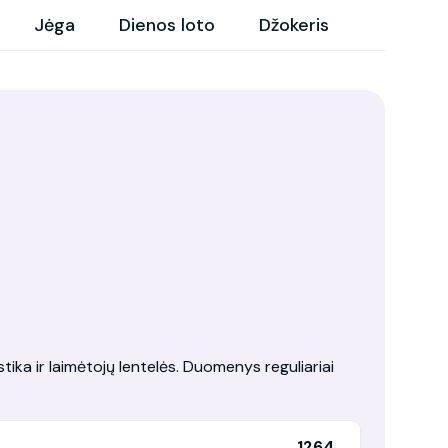
Jėga
Dienos loto
Džokeris
tika ir laimėtojų lentelės. Duomenys reguliariai
1264