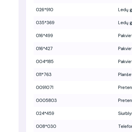
026*910
Ledų 
035*369
Ledų 
016*499
Pakvie
016*427
Pakvie
004*185
Pakvie
011*763
Planše
0091071
Prete
0005803
Prete
024*459
Siurbl
008*030
Telefo