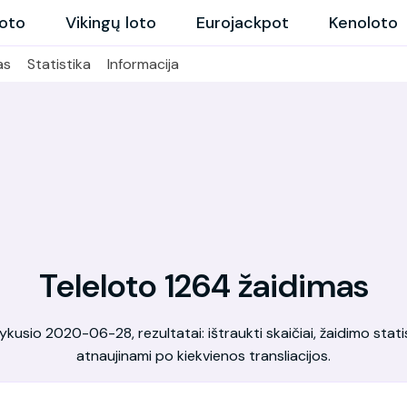
loto
Vikingų loto
Eurojackpot
Kenoloto
as
Statistika
Informacija
Teleloto 1264 žaidimas
kusio 2020-06-28, rezultatai: ištraukti skaičiai, žaidimo statis
atnaujinami po kiekvienos transliacijos.