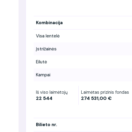
Kombinacija
Visa lentelė
Įstrižainės
Eilutė
Kampai
Iš viso laimėtojų
Laimėtas prizinis fondas
22 544
274 531,00 €
Bilieto nr.