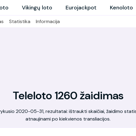
loto
Vikingų loto
Eurojackpot
Kenoloto
as
Statistika
Informacija
Teleloto 1260 žaidimas
kusio 2020-05-31, rezultatai: ištraukti skaičiai, žaidimo statis
atnaujinami po kiekvienos transliacijos.