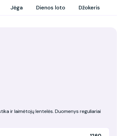
Jėga
Dienos loto
Džokeris
tika ir laimėtojų lentelės. Duomenys reguliariai
1260