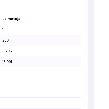
Laimėtojai
1
256
8 296
13 991