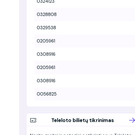
0324123
0328808
0329538
0205961
0308916
0205961
0308916
0056825
Teleloto bilietų tikrinimas