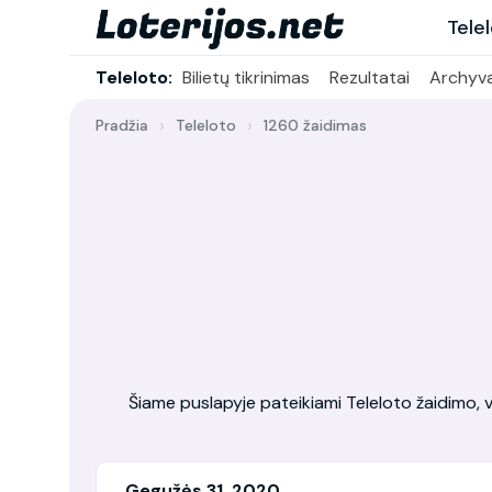
Tele
Teleloto:
Bilietų tikrinimas
Rezultatai
Archyv
Pradžia
Teleloto
1260 žaidimas
Šiame puslapyje pateikiami Teleloto žaidimo, vy
Gegužės 31, 2020