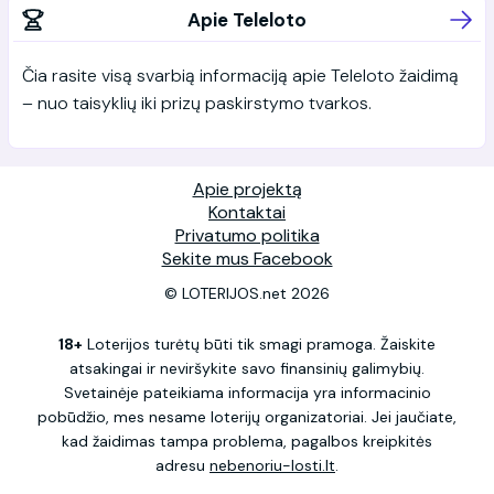
Apie Teleloto
Čia rasite visą svarbią informaciją apie Teleloto žaidimą
– nuo taisyklių iki prizų paskirstymo tvarkos.
Apie projektą
Kontaktai
Privatumo politika
Sekite mus Facebook
© LOTERIJOS.net 2026
18+
Loterijos turėtų būti tik smagi pramoga. Žaiskite
atsakingai ir neviršykite savo finansinių galimybių.
Svetainėje pateikiama informacija yra informacinio
pobūdžio, mes nesame loterijų organizatoriai. Jei jaučiate,
kad žaidimas tampa problema, pagalbos kreipkitės
adresu
nebenoriu-losti.lt
.