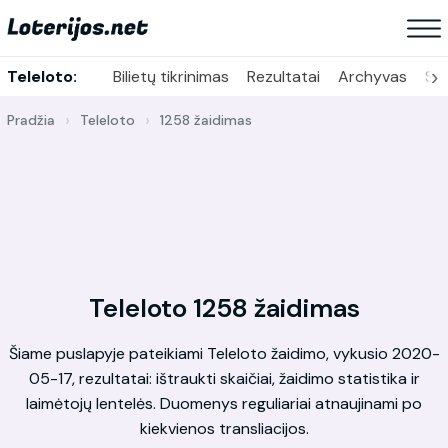
›
Teleloto:
Bilietų tikrinimas
Rezultatai
Archyvas
Sta
Pradžia
Teleloto
1258 žaidimas
Teleloto 1258 žaidimas
Šiame puslapyje pateikiami Teleloto žaidimo, vykusio 2020-
05-17, rezultatai: ištraukti skaičiai, žaidimo statistika ir
laimėtojų lentelės. Duomenys reguliariai atnaujinami po
kiekvienos transliacijos.