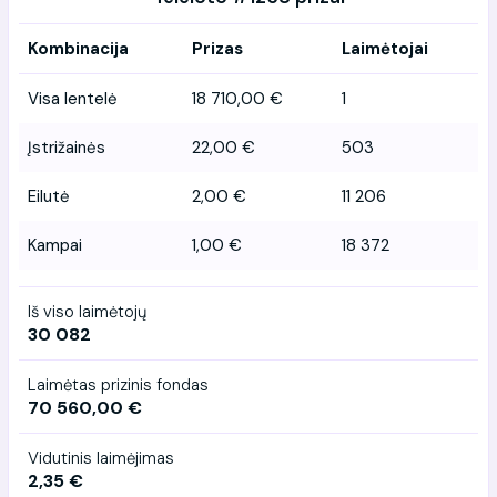
Kombinacija
Prizas
Laimėtojai
Visa lentelė
18 710,00 €
1
Įstrižainės
22,00 €
503
Eilutė
2,00 €
11 206
Kampai
1,00 €
18 372
Iš viso laimėtojų
30 082
Laimėtas prizinis fondas
70 560,00 €
Vidutinis laimėjimas
2,35 €