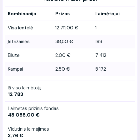
Kombinacija
Prizas
Laimėtojai
Visa lentelė
12 711,00 €
1
Įstrižainės
38,50 €
198
Eilutė
2,00 €
7 412
Kampai
2,50 €
5 172
Iš viso laimėtojų
12 783
Laimėtas prizinis fondas
48 088,00 €
Vidutinis laimėjimas
3,76 €