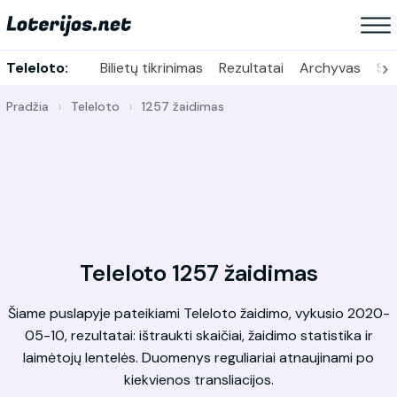
›
Teleloto:
Bilietų tikrinimas
Rezultatai
Archyvas
Sta
Pradžia
Teleloto
1257 žaidimas
Teleloto 1257 žaidimas
Šiame puslapyje pateikiami Teleloto žaidimo, vykusio 2020-
05-10, rezultatai: ištraukti skaičiai, žaidimo statistika ir
laimėtojų lentelės. Duomenys reguliariai atnaujinami po
kiekvienos transliacijos.