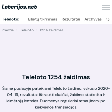
›
Teleloto:
Bilietų tikrinimas
Rezultatai
Archyvas
Sta
Pradžia
Teleloto
1254 žaidimas
Teleloto 1254 žaidimas
Šiame puslapyje pateikiami Teleloto žaidimo, vykusio 2020-
04-19, rezultatai: ištraukti skaičiai, žaidimo statistika ir
laimėtojų lentelės. Duomenys reguliariai atnaujinami po
kiekvienos transliacijos.