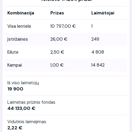
Kombinacija
Prizas
Laimėtojai
Visa lentelė
10 797,00 €
1
Įstrižainės
26,00 €
249
Eilutė
2,50 €
4 808
Kampai
1,00 €
14 842
Iš viso laimėtojų
19 900
Laimėtas prizinis fondas
44 133,00 €
Vidutinis laimėjimas
2,22 €