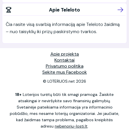
Apie Teleloto
Čia rasite visą svarbią informaciją apie Teleloto žaidimą
– nuo taisyklių iki prizų paskirstymo tvarkos.
Apie projektą
Kontaktai
Privatumo politika
Sekite mus Facebook
© LOTERIJOS.net 2026
18+
Loterijos turėtų būti tik smagi pramoga. Žaiskite
atsakingai ir neviršykite savo finansinių galimybių.
Svetainėje pateikiama informacija yra informacinio
pobūdžio, mes nesame loterijų organizatoriai. Jei jaučiate,
kad žaidimas tampa problema, pagalbos kreipkitės
adresu
nebenoriu-losti.lt
.