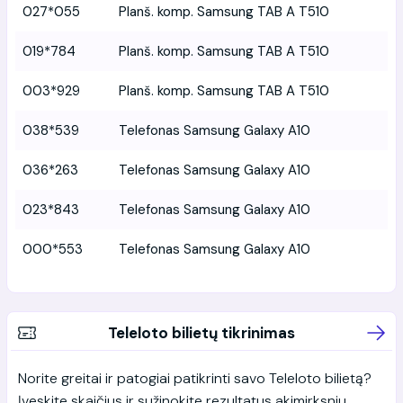
027*055
Planš. komp. Samsung TAB A T510
019*784
Planš. komp. Samsung TAB A T510
003*929
Planš. komp. Samsung TAB A T510
038*539
Telefonas Samsung Galaxy A10
036*263
Telefonas Samsung Galaxy A10
023*843
Telefonas Samsung Galaxy A10
000*553
Telefonas Samsung Galaxy A10
Teleloto bilietų tikrinimas
Norite greitai ir patogiai patikrinti savo Teleloto bilietą?
Įveskite skaičius ir sužinokite rezultatus akimirksniu.