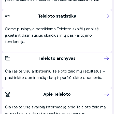
Teleloto statistika
Šiame puslapyje pateikiama Teleloto skaičių analizė,
įskaitant dažniausius skaičius ir jų pasikartojimo
tendencijas.
Teleloto archyvas
Čia rasite visų ankstesnių Teleloto žaidimų rezultatus –
pasirinkite dominančią datą ir peržiūrėkite duomenis.
Apie Teleloto
Čia rasite visą svarbią informaciją apie Teleloto žaidimą
– nuo taisyklių iki prizų paskirstymo tvarkos.