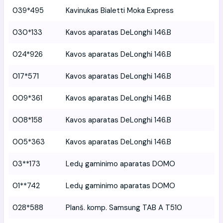
039*495
Kavinukas Bialetti Moka Express
030*133
Kavos aparatas DeLonghi 146.B
024*926
Kavos aparatas DeLonghi 146.B
017*571
Kavos aparatas DeLonghi 146.B
009*361
Kavos aparatas DeLonghi 146.B
008*158
Kavos aparatas DeLonghi 146.B
005*363
Kavos aparatas DeLonghi 146.B
03**173
Ledų gaminimo aparatas DOMO
01**742
Ledų gaminimo aparatas DOMO
028*588
Planš. komp. Samsung TAB A T510