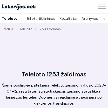
›
Teleloto:
Bilietų tikrinimas
Rezultatai
Archyvas
Sta
Pradžia
Teleloto
1253 žaidimas
Teleloto 1253 žaidimas
Šiame puslapyje pateikiami Teleloto žaidimo, vykusio 2020-
04-12, rezultatai: ištraukti skaičiai, žaidimo statistika ir
laimėtojų lentelės. Duomenys reguliariai atnaujinami po
kiekvienos transliacijos.