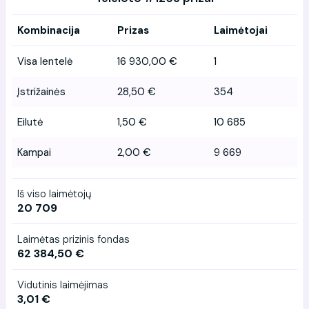
Kombinacija
Prizas
Laimėtojai
Visa lentelė
16 930,00 €
1
Įstrižainės
28,50 €
354
Eilutė
1,50 €
10 685
Kampai
2,00 €
9 669
Iš viso laimėtojų
20 709
Laimėtas prizinis fondas
62 384,50 €
Vidutinis laimėjimas
3,01 €