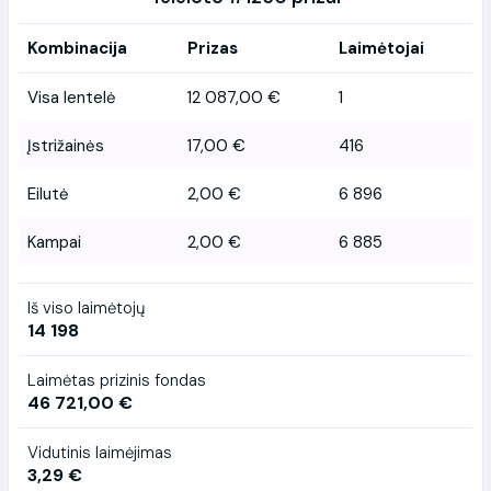
Kombinacija
Prizas
Laimėtojai
Visa lentelė
12 087,00 €
1
Įstrižainės
17,00 €
416
Eilutė
2,00 €
6 896
Kampai
2,00 €
6 885
Iš viso laimėtojų
14 198
Laimėtas prizinis fondas
46 721,00 €
Vidutinis laimėjimas
3,29 €