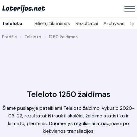
›
Teleloto:
Bilietų tikrinimas
Rezultatai
Archyvas
Sta
Pradžia
Teleloto
1250 žaidimas
Teleloto 1250 žaidimas
Šiame puslapyje pateikiami Teleloto žaidimo, vykusio 2020-
03-22, rezultatai: ištraukti skaičiai, žaidimo statistika ir
laimėtojų lentelės. Duomenys reguliariai atnaujinami po
kiekvienos transliacijos.