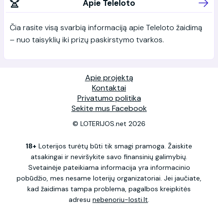
Apie Teleloto
Čia rasite visą svarbią informaciją apie Teleloto žaidimą
– nuo taisyklių iki prizų paskirstymo tvarkos.
Apie projektą
Kontaktai
Privatumo politika
Sekite mus Facebook
© LOTERIJOS.net 2026
18+
Loterijos turėtų būti tik smagi pramoga. Žaiskite
atsakingai ir neviršykite savo finansinių galimybių.
Svetainėje pateikiama informacija yra informacinio
pobūdžio, mes nesame loterijų organizatoriai. Jei jaučiate,
kad žaidimas tampa problema, pagalbos kreipkitės
adresu
nebenoriu-losti.lt
.