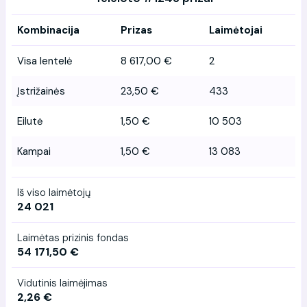
Kombinacija
Prizas
Laimėtojai
Visa lentelė
8 617,00 €
2
Įstrižainės
23,50 €
433
Eilutė
1,50 €
10 503
Kampai
1,50 €
13 083
Iš viso laimėtojų
24 021
Laimėtas prizinis fondas
54 171,50 €
Vidutinis laimėjimas
2,26 €