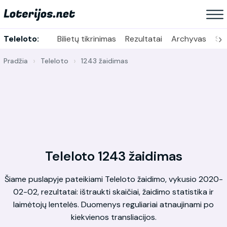
›
Teleloto:
Bilietų tikrinimas
Rezultatai
Archyvas
Sta
Pradžia
Teleloto
1243 žaidimas
Teleloto 1243 žaidimas
Šiame puslapyje pateikiami Teleloto žaidimo, vykusio 2020-
02-02, rezultatai: ištraukti skaičiai, žaidimo statistika ir
laimėtojų lentelės. Duomenys reguliariai atnaujinami po
kiekvienos transliacijos.