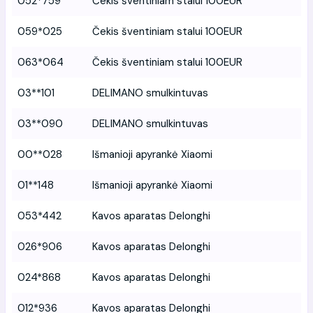
052*759
Čekis šventiniam stalui 100EUR
059*025
Čekis šventiniam stalui 100EUR
063*064
Čekis šventiniam stalui 100EUR
03**101
DELIMANO smulkintuvas
03**090
DELIMANO smulkintuvas
00**028
Išmanioji apyrankė Xiaomi
01**148
Išmanioji apyrankė Xiaomi
053*442
Kavos aparatas Delonghi
026*906
Kavos aparatas Delonghi
024*868
Kavos aparatas Delonghi
012*936
Kavos aparatas Delonghi