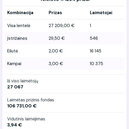
Kombinacija
Prizas
Laimėtojai
Visa lentelė
27 209,00 €
1
Įstrižainės
29,50 €
546
Eilutė
2,00 €
16 145
Kampai
3,00 €
10 375
Iš viso laimėtojų
27 067
Laimėtas prizinis fondas
106 731,00 €
Vidutinis laimėjimas
3,94 €