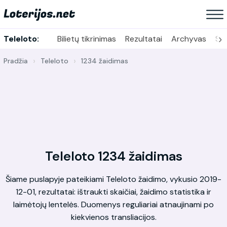
›
Teleloto:
Bilietų tikrinimas
Rezultatai
Archyvas
Sta
Pradžia
Teleloto
1234 žaidimas
Teleloto 1234 žaidimas
Šiame puslapyje pateikiami Teleloto žaidimo, vykusio 2019-
12-01, rezultatai: ištraukti skaičiai, žaidimo statistika ir
laimėtojų lentelės. Duomenys reguliariai atnaujinami po
kiekvienos transliacijos.