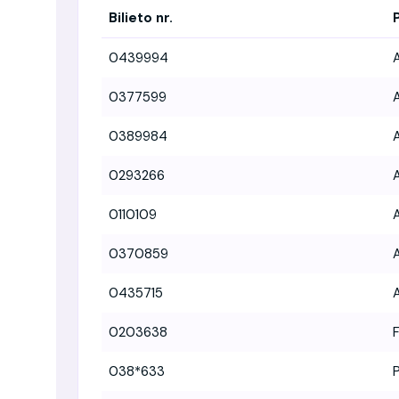
Bilieto nr.
0439994
0377599
0389984
0293266
0110109
0370859
0435715
0203638
038*633
P