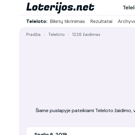
Tele
Teleloto:
Bilietų tikrinimas
Rezultatai
Archyv
Pradžia
Teleloto
1226 žaidimas
Šiame puslapyje pateikiami Teleloto žaidimo, vy
Spalio 6, 2019