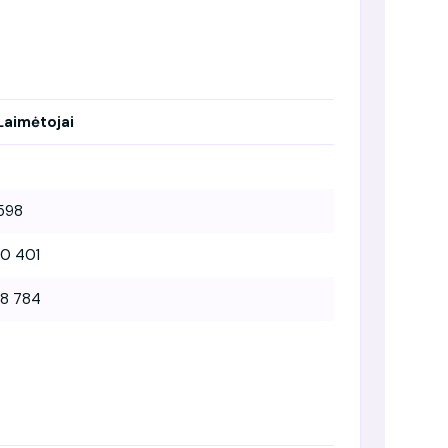
Laimėtojai
598
10 401
18 784