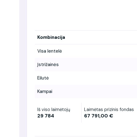
Kombinacija
Visa lentelė
Įstrižainės
Eilutė
Kampai
Iš viso laimėtojų
Laimėtas prizinis fondas
29 784
67 791,00 €