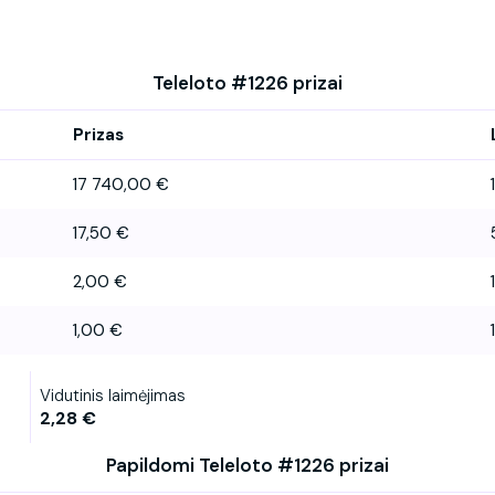
Teleloto #1226 prizai
Prizas
17 740,00 €
1
17,50 €
2,00 €
1,00 €
Vidutinis laimėjimas
2,28 €
Papildomi Teleloto #1226 prizai