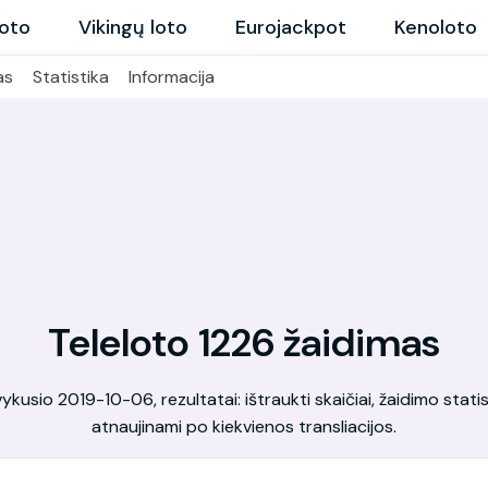
loto
Vikingų loto
Eurojackpot
Kenoloto
as
Statistika
Informacija
Teleloto 1226 žaidimas
kusio 2019-10-06, rezultatai: ištraukti skaičiai, žaidimo statis
atnaujinami po kiekvienos transliacijos.