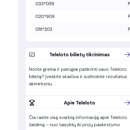
033*059
P
020*909
P
019*202
P
Teleloto bilietų tikrinimas
Norite greitai ir patogiai patikrinti savo Teleloto
bilietą? Įveskite skaičius ir sužinokite rezultatus
akimirksniu.
Apie Teleloto
Čia rasite visą svarbią informaciją apie Teleloto
žaidimą – nuo taisyklių iki prizų paskirstymo