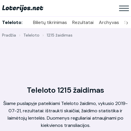
›
Teleloto:
Bilietų tikrinimas
Rezultatai
Archyvas
Sta
Pradžia
Teleloto
1215 žaidimas
Teleloto 1215 žaidimas
Šiame puslapyje pateikiami Teleloto žaidimo, vykusio 2019-
07-21, rezultatai: ištraukti skaičiai, žaidimo statistika ir
laimėtojų lentelės. Duomenys reguliariai atnaujinami po
kiekvienos transliacijos.