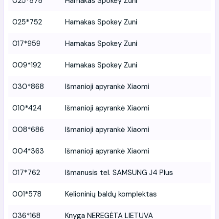
025*878
Hamakas Spokey Zuni
025*752
Hamakas Spokey Zuni
017*959
Hamakas Spokey Zuni
009*192
Hamakas Spokey Zuni
030*868
Išmanioji apyrankė Xiaomi
010*424
Išmanioji apyrankė Xiaomi
008*686
Išmanioji apyrankė Xiaomi
004*363
Išmanioji apyrankė Xiaomi
017*762
Išmanusis tel. SAMSUNG J4 Plus
001*578
Kelioninių baldų komplektas
036*168
Knyga NEREGĖTA LIETUVA