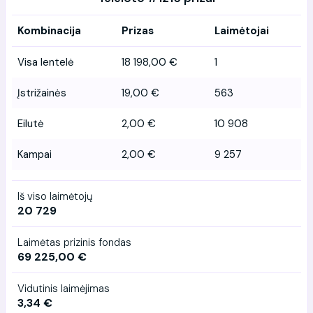
Kombinacija
Prizas
Laimėtojai
Visa lentelė
18 198,00 €
1
Įstrižainės
19,00 €
563
Eilutė
2,00 €
10 908
Kampai
2,00 €
9 257
Iš viso laimėtojų
20 729
Laimėtas prizinis fondas
69 225,00 €
Vidutinis laimėjimas
3,34 €