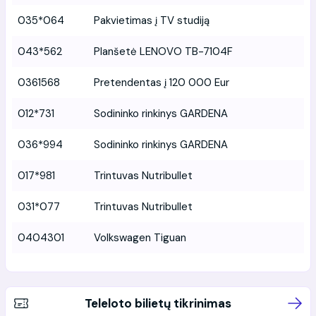
035*064
Pakvietimas į TV studiją
043*562
Planšetė LENOVO TB-7104F
0361568
Pretendentas į 120 000 Eur
012*731
Sodininko rinkinys GARDENA
036*994
Sodininko rinkinys GARDENA
017*981
Trintuvas Nutribullet
031*077
Trintuvas Nutribullet
0404301
Volkswagen Tiguan
Teleloto bilietų tikrinimas