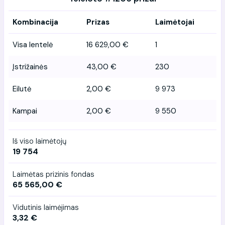
Kombinacija
Prizas
Laimėtojai
Visa lentelė
16 629,00 €
1
Įstrižainės
43,00 €
230
Eilutė
2,00 €
9 973
Kampai
2,00 €
9 550
Iš viso laimėtojų
19 754
Laimėtas prizinis fondas
65 565,00 €
Vidutinis laimėjimas
3,32 €