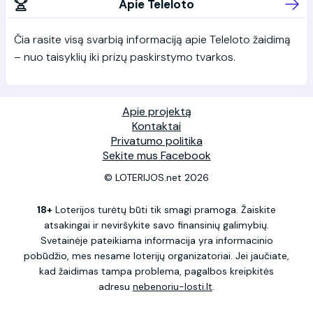
Apie Teleloto
Čia rasite visą svarbią informaciją apie Teleloto žaidimą
– nuo taisyklių iki prizų paskirstymo tvarkos.
Apie projektą
Kontaktai
Privatumo politika
Sekite mus Facebook
© LOTERIJOS.net 2026
18+
Loterijos turėtų būti tik smagi pramoga. Žaiskite
atsakingai ir neviršykite savo finansinių galimybių.
Svetainėje pateikiama informacija yra informacinio
pobūdžio, mes nesame loterijų organizatoriai. Jei jaučiate,
kad žaidimas tampa problema, pagalbos kreipkitės
adresu
nebenoriu-losti.lt
.