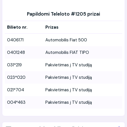
Papildomi Teleloto #1205 prizai
Bilieto nr.
Prizas
0406171
Automobilis Fiat 500
0401248
Automobilis FIAT TIPO
031*219
Pakvietimas į TV studiją
023*020
Pakvietimas į TV studiją
021*704
Pakvietimas į TV studiją
004*463
Pakvietimas į TV studiją