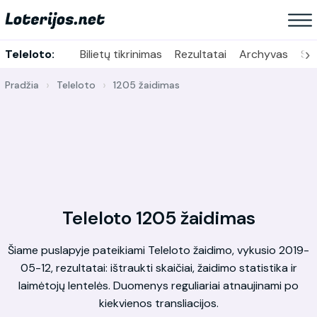
›
Teleloto:
Bilietų tikrinimas
Rezultatai
Archyvas
Sta
Pradžia
Teleloto
1205 žaidimas
Teleloto 1205 žaidimas
Šiame puslapyje pateikiami Teleloto žaidimo, vykusio 2019-
05-12, rezultatai: ištraukti skaičiai, žaidimo statistika ir
laimėtojų lentelės. Duomenys reguliariai atnaujinami po
kiekvienos transliacijos.