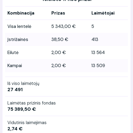
Kombinacija
Prizas
Laimėtojai
Visa lentelė
5 343,00 €
5
Įstrižainės
38,50 €
413
Eilutė
2,00 €
13 564
Kampai
2,00 €
13 509
Iš viso laimėtojų
27 491
Laimėtas prizinis fondas
75 389,50 €
Vidutinis laimėjimas
2,74 €