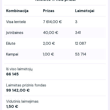
Kombinacija
Prizas
Laimėtojai
Visa lentelė
7 614,00 €
3
Įstrižainės
40,00 €
341
Eilutė
2,00 €
12 087
Kampai
1,00 €
53 714
Iš viso laimėtojų
66 145
Laimėtas prizinis fondas
99 142,00 €
Vidutinis laimėjimas
1,50 €