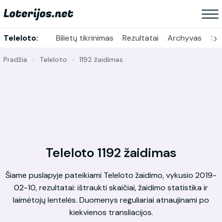
›
Teleloto:
Bilietų tikrinimas
Rezultatai
Archyvas
Sta
Pradžia
Teleloto
1192 žaidimas
Teleloto 1192 žaidimas
Šiame puslapyje pateikiami Teleloto žaidimo, vykusio 2019-
02-10, rezultatai: ištraukti skaičiai, žaidimo statistika ir
laimėtojų lentelės. Duomenys reguliariai atnaujinami po
kiekvienos transliacijos.