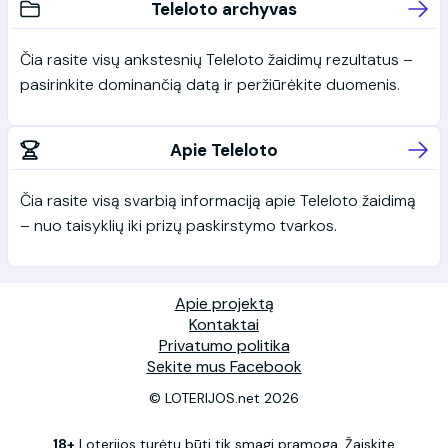
Teleloto archyvas
Čia rasite visų ankstesnių Teleloto žaidimų rezultatus –
pasirinkite dominančią datą ir peržiūrėkite duomenis.
Apie Teleloto
Čia rasite visą svarbią informaciją apie Teleloto žaidimą
– nuo taisyklių iki prizų paskirstymo tvarkos.
Apie projektą
Kontaktai
Privatumo politika
Sekite mus Facebook
© LOTERIJOS.net 2026
18+
Loterijos turėtų būti tik smagi pramoga. Žaiskite