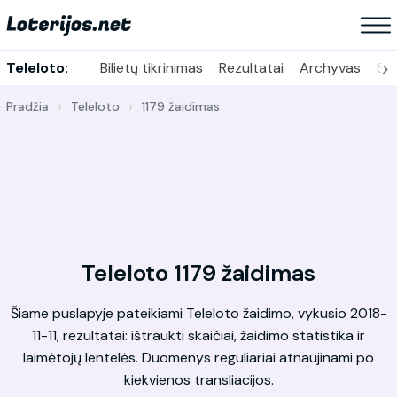
›
Teleloto:
Bilietų tikrinimas
Rezultatai
Archyvas
Sta
Pradžia
Teleloto
1179 žaidimas
Teleloto 1179 žaidimas
Šiame puslapyje pateikiami Teleloto žaidimo, vykusio 2018-
11-11, rezultatai: ištraukti skaičiai, žaidimo statistika ir
laimėtojų lentelės. Duomenys reguliariai atnaujinami po
kiekvienos transliacijos.