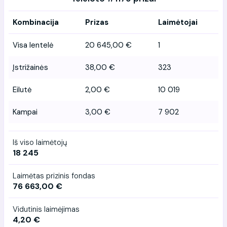
Kombinacija
Prizas
Laimėtojai
Visa lentelė
20 645,00 €
1
Įstrižainės
38,00 €
323
Eilutė
2,00 €
10 019
Kampai
3,00 €
7 902
Iš viso laimėtojų
18 245
Laimėtas prizinis fondas
76 663,00 €
Vidutinis laimėjimas
4,20 €