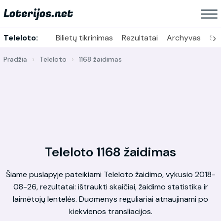
›
Teleloto:
Bilietų tikrinimas
Rezultatai
Archyvas
Sta
Pradžia
Teleloto
1168 žaidimas
Teleloto 1168 žaidimas
Šiame puslapyje pateikiami Teleloto žaidimo, vykusio 2018-
08-26, rezultatai: ištraukti skaičiai, žaidimo statistika ir
laimėtojų lentelės. Duomenys reguliariai atnaujinami po
kiekvienos transliacijos.