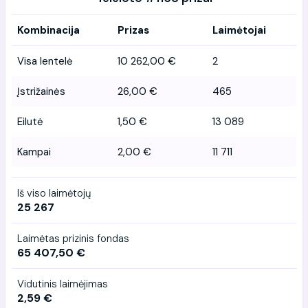
Kombinacija
Prizas
Laimėtojai
Visa lentelė
10 262,00 €
2
Įstrižainės
26,00 €
465
Eilutė
1,50 €
13 089
Kampai
2,00 €
11 711
Iš viso laimėtojų
25 267
Laimėtas prizinis fondas
65 407,50 €
Vidutinis laimėjimas
2,59 €