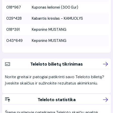
018*967
Kuponas kelionei (300 Eur)
029*428
Kabantis krėslas - KAMUOLYS
018*391
Kepsninė MUSTANG
043*649
Kepsninė MUSTANG
Teleloto bilietų tikrinimas
Norite greitai ir patogiai patikrinti savo Teleloto bilietą?
Įveskite skaičius ir sužinokite rezultatus akimirksniu.
Teleloto statistika
Šiame puslapyje pateikiama Teleloto skaičių analizė,