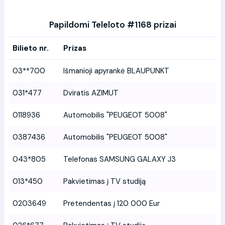
Papildomi Teleloto #1168 prizai
Bilieto nr.
Prizas
03**700
Išmanioji apyrankė BLAUPUNKT
031*477
Dviratis AZIMUT
0118936
Automobilis "PEUGEOT 5008"
0387436
Automobilis "PEUGEOT 5008"
043*805
Telefonas SAMSUNG GALAXY J3
013*450
Pakvietimas į TV studiją
0203649
Pretendentas į 120 000 Eur