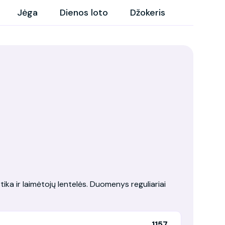
Jėga
Dienos loto
Džokeris
tika ir laimėtojų lentelės. Duomenys reguliariai
1157