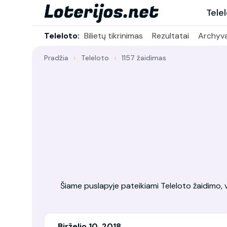
Tele
Teleloto:
Bilietų tikrinimas
Rezultatai
Archyv
Pradžia
Teleloto
1157 žaidimas
Šiame puslapyje pateikiami Teleloto žaidimo, vy
Birželio 10, 2018