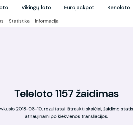
loto
Vikingų loto
Eurojackpot
Kenoloto
as
Statistika
Informacija
Teleloto 1157 žaidimas
kusio 2018-06-10, rezultatai: ištraukti skaičiai, žaidimo statis
atnaujinami po kiekvienos transliacijos.