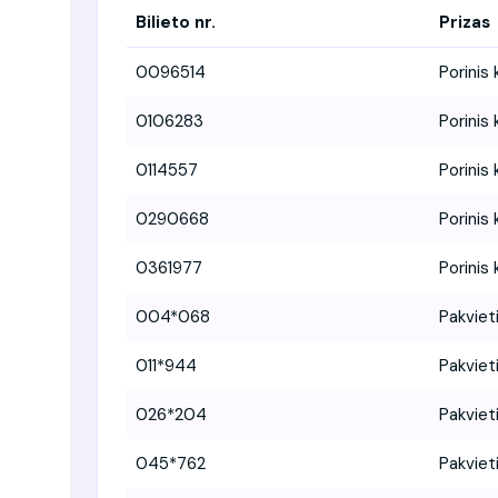
Bilieto nr.
Prizas
0096514
Porinis 
0106283
Porinis 
0114557
Porinis 
0290668
Porinis 
0361977
Porinis 
004*068
Pakviet
011*944
Pakviet
026*204
Pakviet
045*762
Pakviet