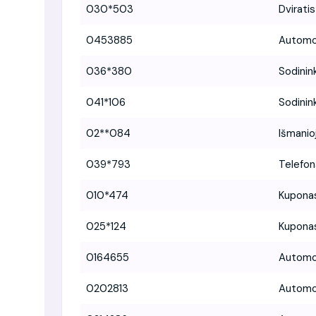
030*503
Dvirati
0453885
Automob
036*380
Sodinin
041*106
Sodinin
02**084
Išmanio
039*793
Telefo
010*474
Kupona
025*124
Kupona
0164655
Automo
0202813
Automo