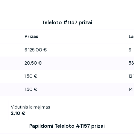
Teleloto #1157 prizai
Prizas
La
6 125,00 €
3
20,50 €
53
1,50 €
12 
1,50 €
14
Vidutinis laimėjimas
2,10 €
Papildomi Teleloto #1157 prizai