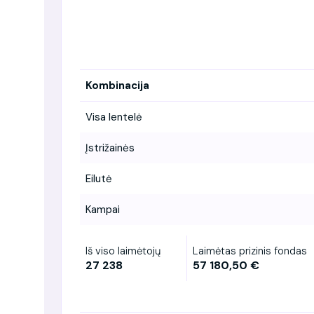
Kombinacija
Visa lentelė
Įstrižainės
Eilutė
Kampai
Iš viso laimėtojų
Laimėtas prizinis fondas
27 238
57 180,50 €