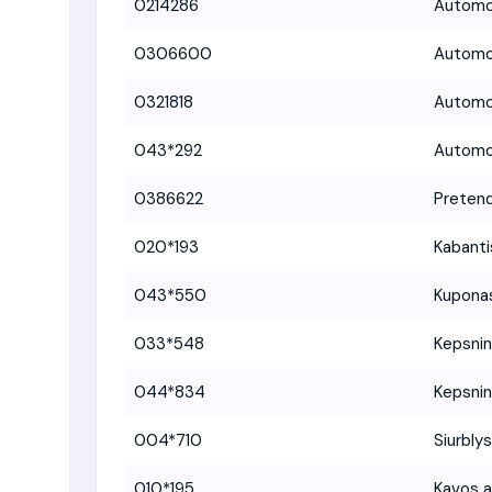
0214286
Automo
0306600
Automo
0321818
Automo
043*292
Automo
0386622
Pretend
020*193
Kabanti
043*550
Kuponas
033*548
Kepsni
044*834
Kepsni
004*710
Siurbly
010*195
Kavos 