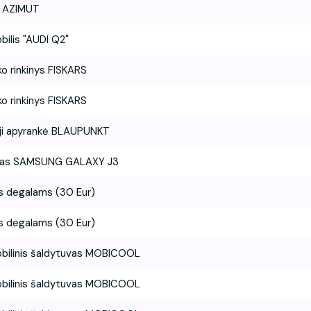
s AZIMUT
ilis "AUDI Q2"
ko rinkinys FISKARS
ko rinkinys FISKARS
ji apyrankė BLAUPUNKT
nas SAMSUNG GALAXY J3
s degalams (30 Eur)
s degalams (30 Eur)
bilinis šaldytuvas MOBICOOL
bilinis šaldytuvas MOBICOOL