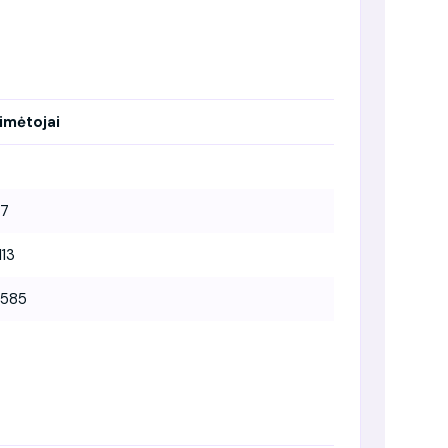
imėtojai
7
113
 585