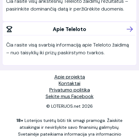
Čia rasite visų ankstesnių Teleloto žaidimų rezultatus –
pasirinkite dominančią datą ir peržiūrėkite duomenis.
Apie Teleloto
Čia rasite visą svarbią informaciją apie Teleloto žaidimą
– nuo taisyklių iki prizų paskirstymo tvarkos.
Apie projektą
Kontaktai
Privatumo politika
Sekite mus Facebook
© LOTERIJOS.net 2026
18+
Loterijos turėtų būti tik smagi pramoga. Žaiskite
atsakingai ir neviršykite savo finansinių galimybių.
Svetainėje pateikiama informacija yra informacinio