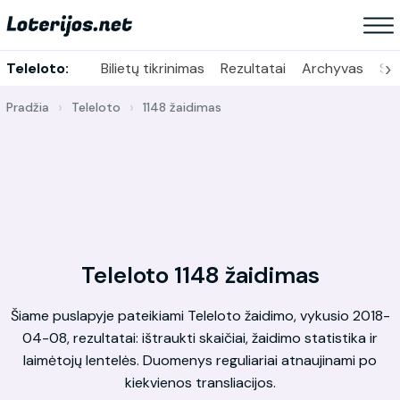
›
Teleloto:
Bilietų tikrinimas
Rezultatai
Archyvas
Sta
Pradžia
Teleloto
1148 žaidimas
Teleloto 1148 žaidimas
Šiame puslapyje pateikiami Teleloto žaidimo, vykusio 2018-
04-08, rezultatai: ištraukti skaičiai, žaidimo statistika ir
laimėtojų lentelės. Duomenys reguliariai atnaujinami po
kiekvienos transliacijos.