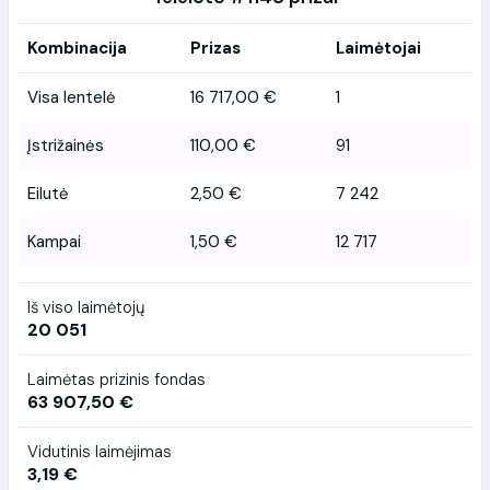
Kombinacija
Prizas
Laimėtojai
Visa lentelė
16 717,00 €
1
Įstrižainės
110,00 €
91
Eilutė
2,50 €
7 242
Kampai
1,50 €
12 717
Iš viso laimėtojų
20 051
Laimėtas prizinis fondas
63 907,50 €
Vidutinis laimėjimas
3,19 €