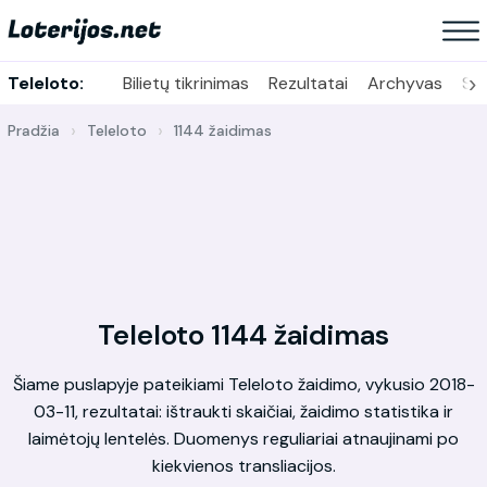
›
Teleloto:
Bilietų tikrinimas
Rezultatai
Archyvas
Sta
Pradžia
Teleloto
1144 žaidimas
Teleloto 1144 žaidimas
Šiame puslapyje pateikiami Teleloto žaidimo, vykusio 2018-
03-11, rezultatai: ištraukti skaičiai, žaidimo statistika ir
laimėtojų lentelės. Duomenys reguliariai atnaujinami po
kiekvienos transliacijos.