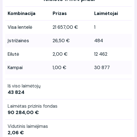
Kombinacija
Prizas
Laimėtojai
Visa lentelė
21 657,00 €
1
Įstrižainės
26,50 €
484
Eilutė
2,00 €
12 462
Kampai
1,00 €
30 877
Iš viso laimėtojų
43 824
Laimėtas prizinis fondas
90 284,00 €
Vidutinis laimėjimas
2,06 €