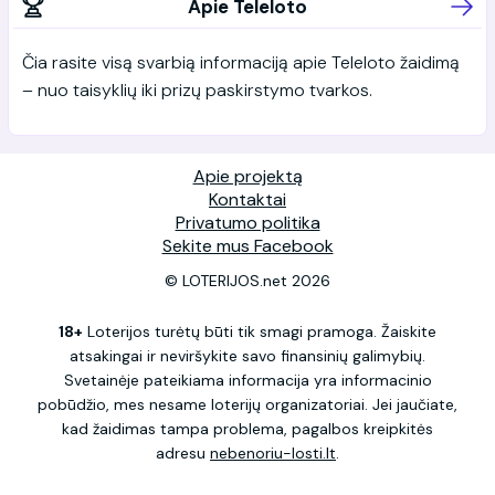
Apie Teleloto
Čia rasite visą svarbią informaciją apie Teleloto žaidimą
– nuo taisyklių iki prizų paskirstymo tvarkos.
Apie projektą
Kontaktai
Privatumo politika
Sekite mus Facebook
© LOTERIJOS.net 2026
18+
Loterijos turėtų būti tik smagi pramoga. Žaiskite
atsakingai ir neviršykite savo finansinių galimybių.
Svetainėje pateikiama informacija yra informacinio
pobūdžio, mes nesame loterijų organizatoriai. Jei jaučiate,
kad žaidimas tampa problema, pagalbos kreipkitės
adresu
nebenoriu-losti.lt
.