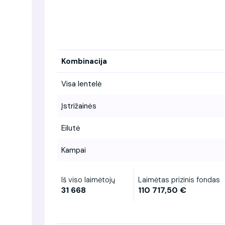
Kombinacija
Visa lentelė
Įstrižainės
Eilutė
Kampai
Iš viso laimėtojų
Laimėtas prizinis fondas
31 668
110 717,50 €