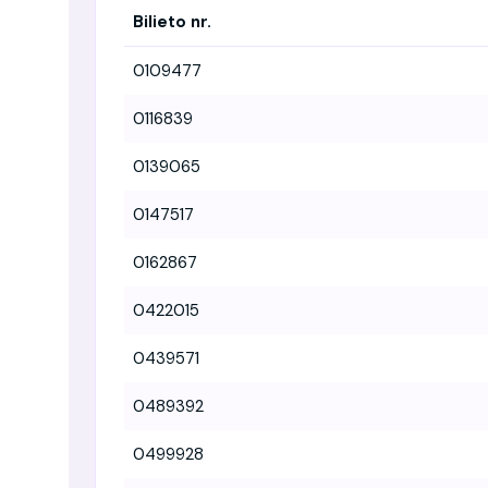
Bilieto nr.
0109477
0116839
0139065
0147517
0162867
0422015
0439571
0489392
0499928