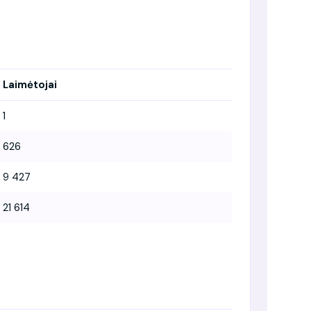
Laimėtojai
1
626
9 427
21 614