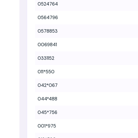
0524764
0564796
0578853
0069841
0331152
011*550
042*067
044*488
045*756
001*975