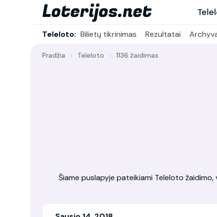
Tele
Teleloto:
Bilietų tikrinimas
Rezultatai
Archyv
Pradžia
Teleloto
1136 žaidimas
Šiame puslapyje pateikiami Teleloto žaidimo, vy
Sausio 14, 2018