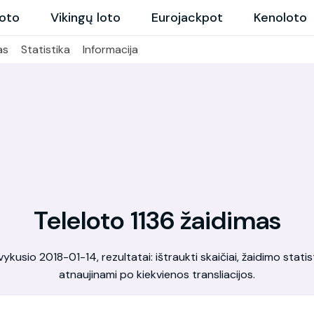
loto
Vikingų loto
Eurojackpot
Kenoloto
as
Statistika
Informacija
Teleloto 1136 žaidimas
kusio 2018-01-14, rezultatai: ištraukti skaičiai, žaidimo statis
atnaujinami po kiekvienos transliacijos.