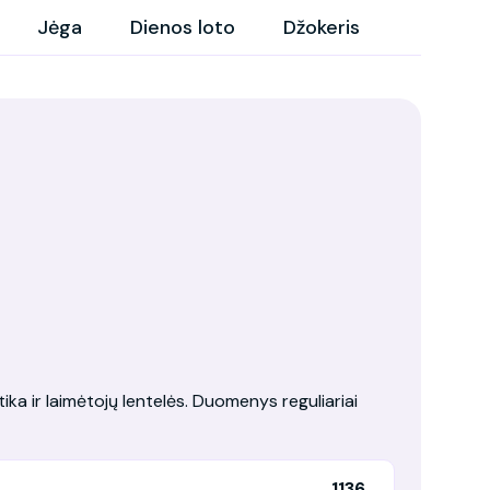
Jėga
Dienos loto
Džokeris
tika ir laimėtojų lentelės. Duomenys reguliariai
1136