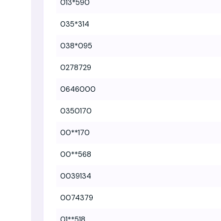
013*590
035*314
038*095
0278729
0646000
0350170
00**170
00**568
0039134
0074379
01**518