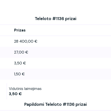
Teleloto #1136 prizai
Prizas
28 400,00 €
27,00 €
3,50 €
1,50 €
Vidutinis laimėjimas
3,50 €
Papildomi Teleloto #1136 prizai