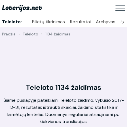
›
Teleloto:
Bilietų tikrinimas
Rezultatai
Archyvas
Sta
Pradžia
Teleloto
1134 žaidimas
Teleloto 1134 žaidimas
Šiame puslapyje pateikiami Teleloto žaidimo, vykusio 2017-
12-31, rezultatai: ištraukti skaičiai, žaidimo statistika ir
laimėtojų lentelės. Duomenys reguliariai atnaujinami po
kiekvienos transliacijos.