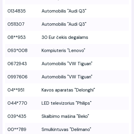
0134835
Automobilis "Audi Q3"
0511307
Automobilis "Audi Q3"
08**953
30 Eur čekis degalams
093*008
Kompiuteris "Lenovo"
0672943
Automobilis "VW Tiguan"
0997606
Automobilis "VW Tiguan"
04**951
Kavos aparatas "Delonghi"
044*770
LED televizorius "Philips"
039*435
Skalbimo mašina "Beko"
00**789
Smulkintuvas "Delimano"