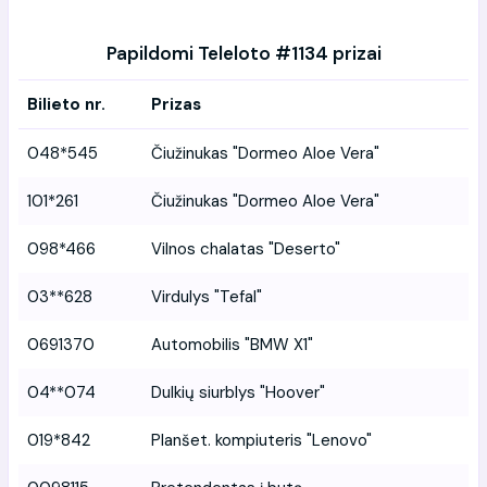
Papildomi Teleloto #1134 prizai
Bilieto nr.
Prizas
048*545
Čiužinukas "Dormeo Aloe Vera"
101*261
Čiužinukas "Dormeo Aloe Vera"
098*466
Vilnos chalatas "Deserto"
03**628
Virdulys "Tefal"
0691370
Automobilis "BMW X1"
04**074
Dulkių siurblys "Hoover"
019*842
Planšet. kompiuteris "Lenovo"