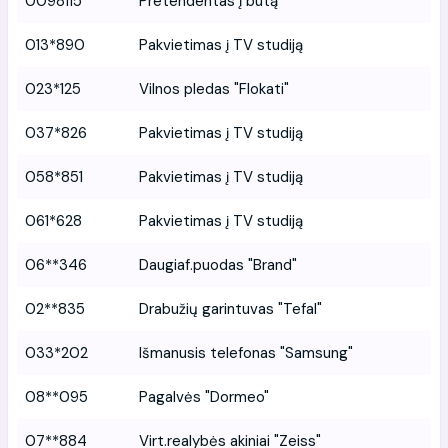
0098115
Pretendentas į butą
013*890
Pakvietimas į TV studiją
023*125
Vilnos pledas "Flokati"
037*826
Pakvietimas į TV studiją
058*851
Pakvietimas į TV studiją
061*628
Pakvietimas į TV studiją
06**346
Daugiaf.puodas "Brand"
02**835
Drabužių garintuvas "Tefal"
033*202
Išmanusis telefonas "Samsung"
08**095
Pagalvės "Dormeo"
07**884
Virt.realybės akiniai "Zeiss"