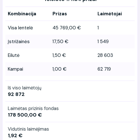
Kombinacija
Prizas
Laimėtojai
Visa lentelė
45 769,00 €
1
Įstrižainės
17,50 €
1 549
Eilutė
1,50 €
28 603
Kampai
1,00 €
62 719
Iš viso laimėtojų
92 872
Laimėtas prizinis fondas
178 500,00 €
Vidutinis laimėjimas
1,92 €