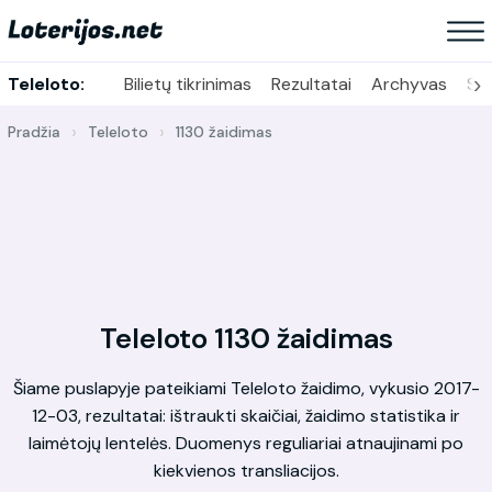
›
Teleloto:
Bilietų tikrinimas
Rezultatai
Archyvas
Sta
Pradžia
Teleloto
1130 žaidimas
Teleloto 1130 žaidimas
Šiame puslapyje pateikiami Teleloto žaidimo, vykusio 2017-
12-03, rezultatai: ištraukti skaičiai, žaidimo statistika ir
laimėtojų lentelės. Duomenys reguliariai atnaujinami po
kiekvienos transliacijos.