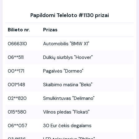
Papildomi Teleloto #1130 prizai
Bilieto nr.
Prizas
0666310
Automobilis "BMW X1"
06**511
Dulkių siurblys "Hoover"
00**171
Pagalvės "Dormeo"
001*148
Skalbimo mašina "Beko"
02**820
Smulkintuvas "Delimano"
015*580
Vilnos pledas "Flokati"
06**057
30 Eur čekis degalams