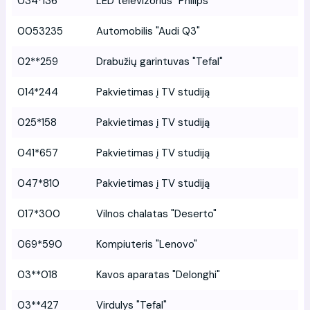
034*136
LED televizorius "Philips"
0053235
Automobilis "Audi Q3"
02**259
Drabužių garintuvas "Tefal"
014*244
Pakvietimas į TV studiją
025*158
Pakvietimas į TV studiją
041*657
Pakvietimas į TV studiją
047*810
Pakvietimas į TV studiją
017*300
Vilnos chalatas "Deserto"
069*590
Kompiuteris "Lenovo"
03**018
Kavos aparatas "Delonghi"
03**427
Virdulys "Tefal"