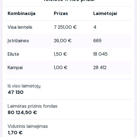
Kombinacija
Prizas
Laimėtojai
Visa lentelė
7 251,00 €
4
Įstrižainės
26,00 €
669
Eilutė
1,50 €
18 045
Kampai
1,00 €
28 412
Iš viso laimėtojų
47 130
Laimėtas prizinis fondas
80 124,50 €
Vidutinis laimėjimas
1,70 €