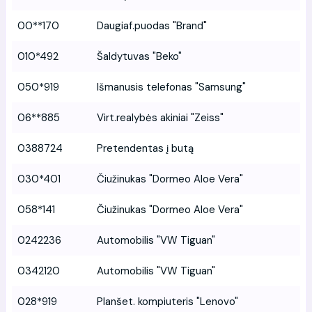
00**170
Daugiaf.puodas "Brand"
010*492
Šaldytuvas "Beko"
050*919
Išmanusis telefonas "Samsung"
06**885
Virt.realybės akiniai "Zeiss"
0388724
Pretendentas į butą
030*401
Čiužinukas "Dormeo Aloe Vera"
058*141
Čiužinukas "Dormeo Aloe Vera"
0242236
Automobilis "VW Tiguan"
0342120
Automobilis "VW Tiguan"
028*919
Planšet. kompiuteris "Lenovo"