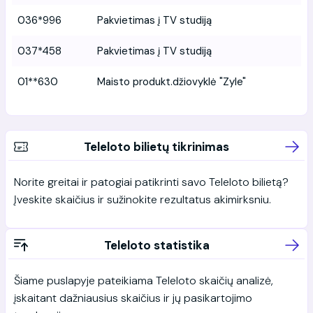
036*996
Pakvietimas į TV studiją
037*458
Pakvietimas į TV studiją
01**630
Maisto produkt.džiovyklė "Zyle"
Teleloto bilietų tikrinimas
Norite greitai ir patogiai patikrinti savo Teleloto bilietą?
Įveskite skaičius ir sužinokite rezultatus akimirksniu.
Teleloto statistika
Šiame puslapyje pateikiama Teleloto skaičių analizė,
įskaitant dažniausius skaičius ir jų pasikartojimo