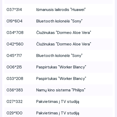
037*314
Išmanusis laikrodis "Huawei"
019*604
Bluetooth kolonėlė "Sony"
034*708
Čiužinukas "Dormeo Aloe Vera"
042*560
Čiužinukas "Dormeo Aloe Vera"
045*717
Bluetooth kolonėlė "Sony"
006*215
Paspirtukas "Worker Blancy"
033*208
Paspirtukas "Worker Blancy"
036*383
Namų kino sistema "Philips"
027*332
Pakvietimas į TV studiją
029*100
Pakvietimas į TV studiją