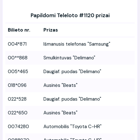
Papildomi Teleloto #1120 prizai
Bilieto nr.
Prizas
004*871
Išmanusis telefonas "Samsung"
00**868
Smulkintuvas "Delimano"
005*465
Daugiaf. puodas "Delimano"
018*096
Ausinės "Beats"
022*528
Daugiaf. puodas "Delimano"
022*650
Ausinės "Beats"
0074280
Automobilis "Toyota C-HR"