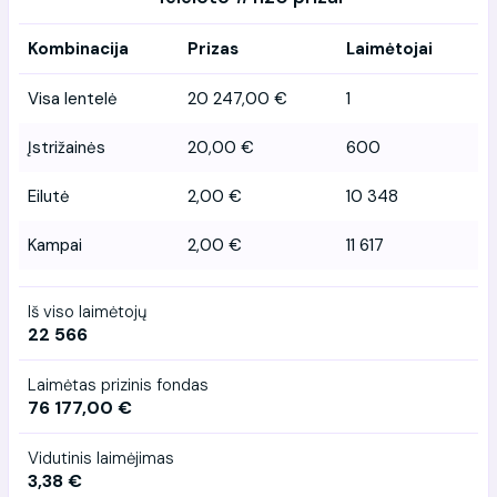
Kombinacija
Prizas
Laimėtojai
Visa lentelė
20 247,00 €
1
Įstrižainės
20,00 €
600
Eilutė
2,00 €
10 348
Kampai
2,00 €
11 617
Iš viso laimėtojų
22 566
Laimėtas prizinis fondas
76 177,00 €
Vidutinis laimėjimas
3,38 €