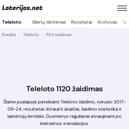
›
Teleloto:
Bilietų tikrinimas
Rezultatai
Archyvas
Sta
Pradžia
Teleloto
1120 žaidimas
Teleloto 1120 žaidimas
Šiame puslapyje pateikiami Teleloto žaidimo, vykusio 2017-
09-24, rezultatai: ištraukti skaičiai, žaidimo statistika ir
laimėtojų lentelės. Duomenys reguliariai atnaujinami po
kiekvienos transliacijos.