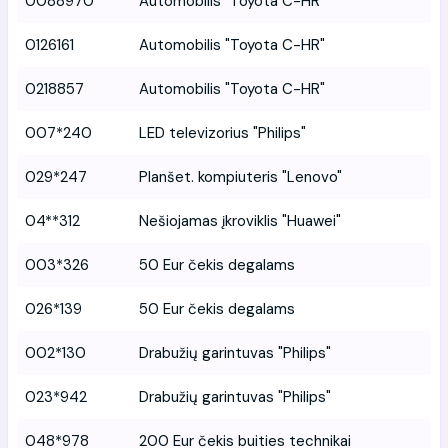
0088970
Automobilis "Toyota C-HR"
0126161
Automobilis "Toyota C-HR"
0218857
Automobilis "Toyota C-HR"
007*240
LED televizorius "Philips"
029*247
Planšet. kompiuteris "Lenovo"
04**312
Nešiojamas įkroviklis "Huawei"
003*326
50 Eur čekis degalams
026*139
50 Eur čekis degalams
002*130
Drabužių garintuvas "Philips"
023*942
Drabužių garintuvas "Philips"
048*978
200 Eur čekis buities technikai