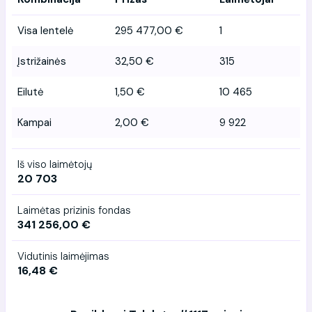
Visa lentelė
295 477,00 €
1
Įstrižainės
32,50 €
315
Eilutė
1,50 €
10 465
Kampai
2,00 €
9 922
Iš viso laimėtojų
20 703
Laimėtas prizinis fondas
341 256,00 €
Vidutinis laimėjimas
16,48 €