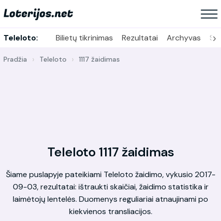
›
Teleloto:
Bilietų tikrinimas
Rezultatai
Archyvas
Sta
Pradžia
Teleloto
1117 žaidimas
Teleloto 1117 žaidimas
Šiame puslapyje pateikiami Teleloto žaidimo, vykusio 2017-
09-03, rezultatai: ištraukti skaičiai, žaidimo statistika ir
laimėtojų lentelės. Duomenys reguliariai atnaujinami po
kiekvienos transliacijos.