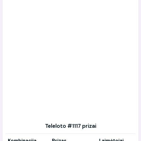
Teleloto #1117 prizai
Kombinacija
Prizas
Laimėtojai