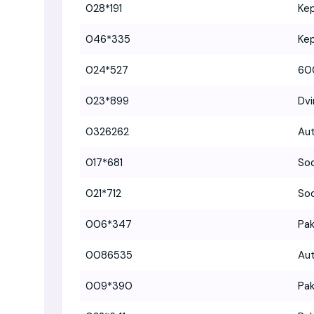
028*191
Kep
046*335
Kep
024*527
60
023*899
Dvi
0326262
Aut
017*681
Sod
021*712
Sod
006*347
Pak
0086535
Aut
009*390
Pak