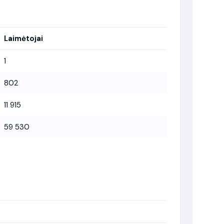
Laimėtojai
1
802
11 915
59 530