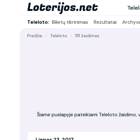
Tele
Teleloto:
Bilietų tikrinimas
Rezultatai
Archyv
Pradžia
Teleloto
1111 žaidimas
Šiame puslapyje pateikiami Teleloto žaidimo, vy
Liepos 23, 2017