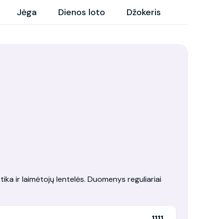
Jėga
Dienos loto
Džokeris
tika ir laimėtojų lentelės. Duomenys reguliariai
1111