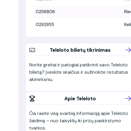
0256806
Rie
0292955
Keli
Teleloto bilietų tikrinimas
Norite greitai ir patogiai patikrinti savo Teleloto
bilietą? Įveskite skaičius ir sužinokite rezultatus
akimirksniu.
Apie Teleloto
Čia rasite visą svarbią informaciją apie Teleloto
žaidimą – nuo taisyklių iki prizų paskirstymo
tvarkos.