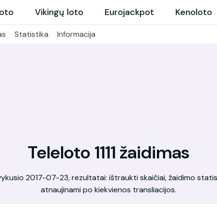
loto
Vikingų loto
Eurojackpot
Kenoloto
as
Statistika
Informacija
Teleloto 1111 žaidimas
kusio 2017-07-23, rezultatai: ištraukti skaičiai, žaidimo statis
atnaujinami po kiekvienos transliacijos.