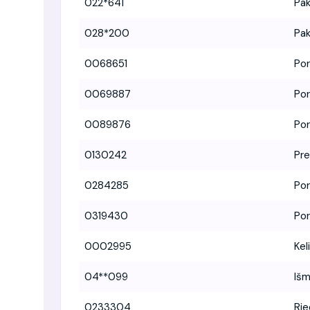
022*641
Pak
028*200
Pak
0068651
Por
0069887
Por
0089876
Por
0130242
Pre
0284285
Por
0319430
Por
0002995
Kel
04**099
Išm
0233304
Rie