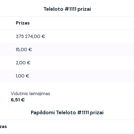
Teleloto #1111 prizai
Prizas
375 274,00 €
15,00 €
2,00 €
1,00 €
Vidutinis laimėjimas
6,51 €
Papildomi Teleloto #1111 prizai
zas