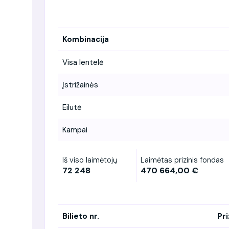
Kombinacija
Visa lentelė
Įstrižainės
Eilutė
Kampai
Iš viso laimėtojų
Laimėtas prizinis fondas
72 248
470 664,00 €
Bilieto nr.
Pri