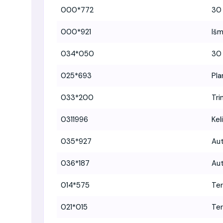
000*772
30 
000*921
Išm
034*050
30 
025*693
Pla
033*200
Tri
0311996
Kel
035*927
Aut
036*187
Aut
014*575
Ter
021*015
Ter