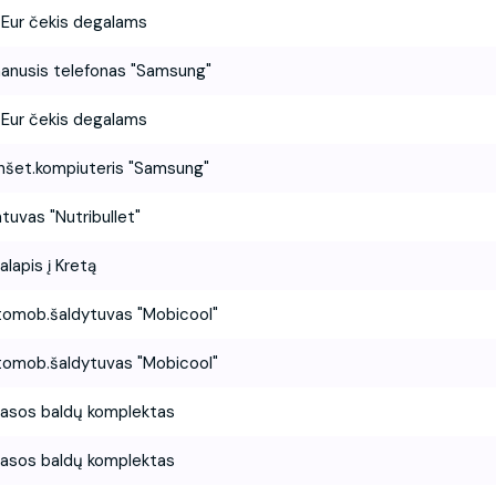
Eur čekis degalams
anusis telefonas "Samsung"
Eur čekis degalams
nšet.kompiuteris "Samsung"
ntuvas "Nutribullet"
ialapis į Kretą
omob.šaldytuvas "Mobicool"
omob.šaldytuvas "Mobicool"
asos baldų komplektas
asos baldų komplektas