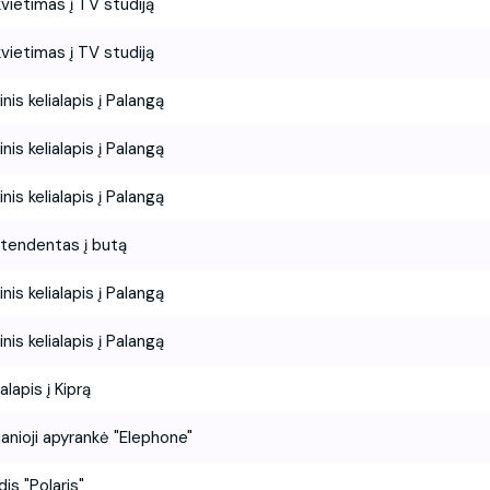
vietimas į TV studiją
vietimas į TV studiją
inis kelialapis į Palangą
inis kelialapis į Palangą
inis kelialapis į Palangą
tendentas į butą
inis kelialapis į Palangą
inis kelialapis į Palangą
ialapis į Kiprą
anioji apyrankė "Elephone"
dis "Polaris"