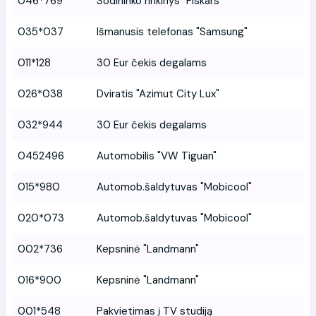
046*769
Sodininko rinkinys "Fiskars"
035*037
Išmanusis telefonas "Samsung"
011*128
30 Eur čekis degalams
026*038
Dviratis "Azimut City Lux"
032*944
30 Eur čekis degalams
0452496
Automobilis "VW Tiguan"
015*980
Automob.šaldytuvas "Mobicool"
020*073
Automob.šaldytuvas "Mobicool"
002*736
Kepsninė "Landmann"
016*900
Kepsninė "Landmann"
001*548
Pakvietimas į TV studiją