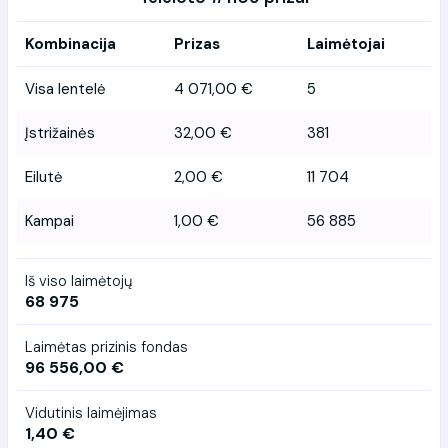
Kombinacija
Prizas
Laimėtojai
Visa lentelė
4 071,00 €
5
Įstrižainės
32,00 €
381
Eilutė
2,00 €
11 704
Kampai
1,00 €
56 885
Iš viso laimėtojų
68 975
Laimėtas prizinis fondas
96 556,00 €
Vidutinis laimėjimas
1,40 €