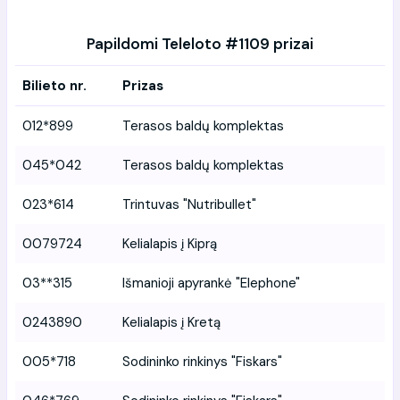
Papildomi Teleloto #1109 prizai
Bilieto nr.
Prizas
012*899
Terasos baldų komplektas
045*042
Terasos baldų komplektas
023*614
Trintuvas "Nutribullet"
0079724
Kelialapis į Kiprą
03**315
Išmanioji apyrankė "Elephone"
0243890
Kelialapis į Kretą
005*718
Sodininko rinkinys "Fiskars"