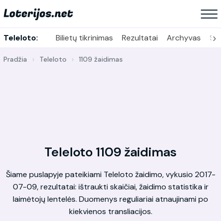
›
Teleloto:
Bilietų tikrinimas
Rezultatai
Archyvas
Sta
Pradžia
Teleloto
1109 žaidimas
Teleloto 1109 žaidimas
Šiame puslapyje pateikiami Teleloto žaidimo, vykusio 2017-
07-09, rezultatai: ištraukti skaičiai, žaidimo statistika ir
laimėtojų lentelės. Duomenys reguliariai atnaujinami po
kiekvienos transliacijos.