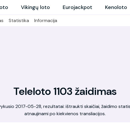
loto
Vikingų loto
Eurojackpot
Kenoloto
as
Statistika
Informacija
Teleloto 1103 žaidimas
kusio 2017-05-28, rezultatai: ištraukti skaičiai, žaidimo statis
atnaujinami po kiekvienos transliacijos.