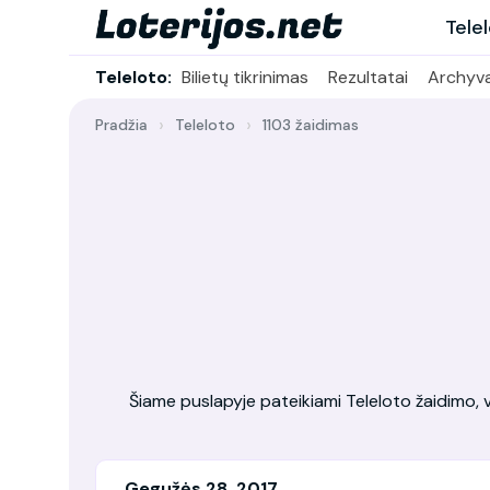
Tele
Teleloto:
Bilietų tikrinimas
Rezultatai
Archyv
Pradžia
Teleloto
1103 žaidimas
Šiame puslapyje pateikiami Teleloto žaidimo, vy
Gegužės 28, 2017