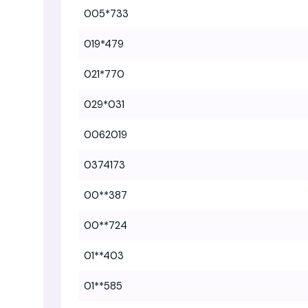
005*733
019*479
021*770
029*031
0062019
0374173
00**387
00**724
01**403
01**585