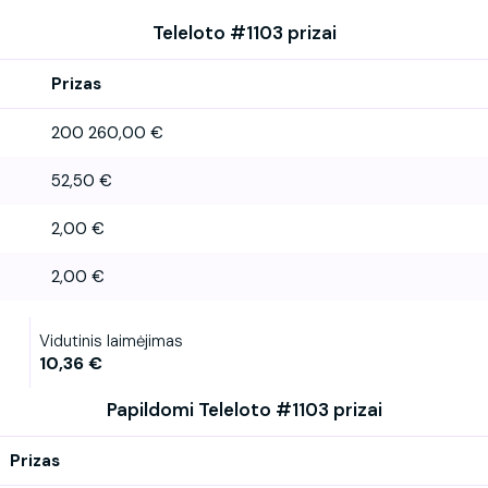
Teleloto #1103 prizai
Prizas
200 260,00 €
52,50 €
2,00 €
2,00 €
Vidutinis laimėjimas
10,36 €
Papildomi Teleloto #1103 prizai
Prizas