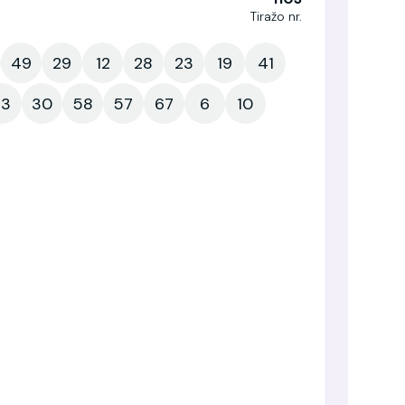
Tiražo nr.
49
29
12
28
23
19
41
73
30
58
57
67
6
10