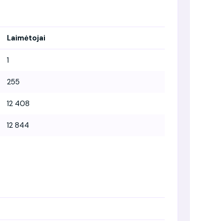
Laimėtojai
1
255
12 408
12 844