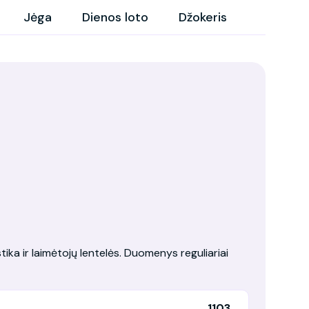
Jėga
Dienos loto
Džokeris
tika ir laimėtojų lentelės. Duomenys reguliariai
1103