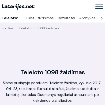
›
Teleloto:
Bilietų tikrinimas
Rezultatai
Archyvas
Sta
Pradžia
Teleloto
1098 žaidimas
Teleloto 1098 žaidimas
Šiame puslapyje pateikiami Teleloto žaidimo, vykusio 2017-
04-23, rezultatai: ištraukti skaičiai, žaidimo statistika ir
laimėtojų lentelės. Duomenys reguliariai atnaujinami po
kiekvienos transliacijos.