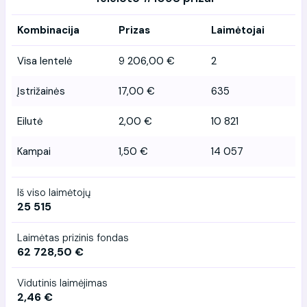
Kombinacija
Prizas
Laimėtojai
Visa lentelė
9 206,00 €
2
Įstrižainės
17,00 €
635
Eilutė
2,00 €
10 821
Kampai
1,50 €
14 057
Iš viso laimėtojų
25 515
Laimėtas prizinis fondas
62 728,50 €
Vidutinis laimėjimas
2,46 €