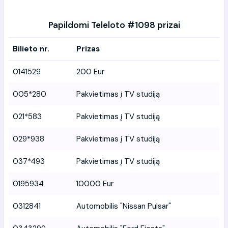
Papildomi Teleloto #1098 prizai
Bilieto nr.
Prizas
0141529
200 Eur
005*280
Pakvietimas į TV studiją
021*583
Pakvietimas į TV studiją
029*938
Pakvietimas į TV studiją
037*493
Pakvietimas į TV studiją
0195934
10000 Eur
0312841
Automobilis "Nissan Pulsar"