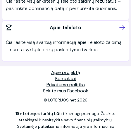
Čia rasite visų ankstesnių Teleloto žaidimų rezultatus –
pasirinkite dominančią datą ir peržiūrėkite duomenis.
Apie Teleloto
Čia rasite visą svarbią informaciją apie Teleloto žaidimą
– nuo taisyklių iki prizų paskirstymo tvarkos.
Apie projektą
Kontaktai
Privatumo politika
Sekite mus Facebook
© LOTERIJOS.net 2026
18+
Loterijos turėtų būti tik smagi pramoga. Žaiskite
atsakingai ir neviršykite savo finansinių galimybių.
Svetainėje pateikiama informacija yra informacinio