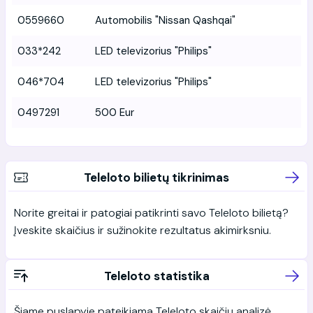
0559660
Automobilis "Nissan Qashqai"
033*242
LED televizorius "Philips"
046*704
LED televizorius "Philips"
0497291
500 Eur
Teleloto bilietų tikrinimas
Norite greitai ir patogiai patikrinti savo Teleloto bilietą?
Įveskite skaičius ir sužinokite rezultatus akimirksniu.
Teleloto statistika
Šiame puslapyje pateikiama Teleloto skaičių analizė,