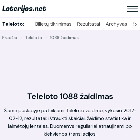
›
Teleloto:
Bilietų tikrinimas
Rezultatai
Archyvas
Sta
Pradžia
Teleloto
1088 žaidimas
Teleloto 1088 žaidimas
Šiame puslapyje pateikiami Teleloto žaidimo, vykusio 2017-
02-12, rezultatai: ištraukti skaičiai, žaidimo statistika ir
laimėtojų lentelės. Duomenys reguliariai atnaujinami po
kiekvienos transliacijos.