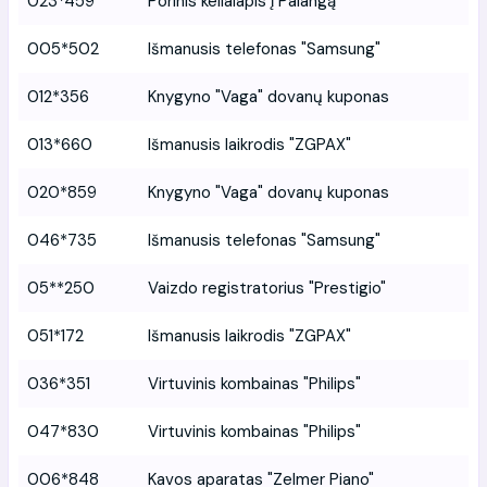
023*459
Porinis kelialapis į Palangą
005*502
Išmanusis telefonas "Samsung"
012*356
Knygyno "Vaga" dovanų kuponas
013*660
Išmanusis laikrodis "ZGPAX"
020*859
Knygyno "Vaga" dovanų kuponas
046*735
Išmanusis telefonas "Samsung"
05**250
Vaizdo registratorius "Prestigio"
051*172
Išmanusis laikrodis "ZGPAX"
036*351
Virtuvinis kombainas "Philips"
047*830
Virtuvinis kombainas "Philips"
006*848
Kavos aparatas "Zelmer Piano"