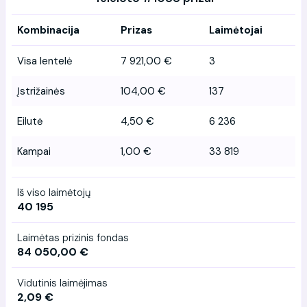
Kombinacija
Prizas
Laimėtojai
Visa lentelė
7 921,00 €
3
Įstrižainės
104,00 €
137
Eilutė
4,50 €
6 236
Kampai
1,00 €
33 819
Iš viso laimėtojų
40 195
Laimėtas prizinis fondas
84 050,00 €
Vidutinis laimėjimas
2,09 €