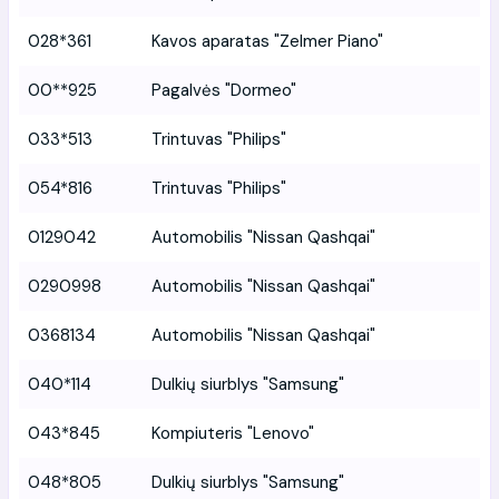
028*361
Kavos aparatas "Zelmer Piano"
00**925
Pagalvės "Dormeo"
033*513
Trintuvas "Philips"
054*816
Trintuvas "Philips"
0129042
Automobilis "Nissan Qashqai"
0290998
Automobilis "Nissan Qashqai"
0368134
Automobilis "Nissan Qashqai"
040*114
Dulkių siurblys "Samsung"
043*845
Kompiuteris "Lenovo"
048*805
Dulkių siurblys "Samsung"