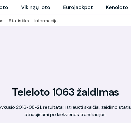
loto
Vikingų loto
Eurojackpot
Kenoloto
as
Statistika
Informacija
Teleloto 1063 žaidimas
kusio 2016-08-21, rezultatai: ištraukti skaičiai, žaidimo statis
atnaujinami po kiekvienos transliacijos.