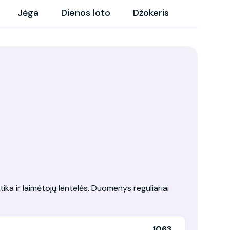
Jėga
Dienos loto
Džokeris
tika ir laimėtojų lentelės. Duomenys reguliariai
1063