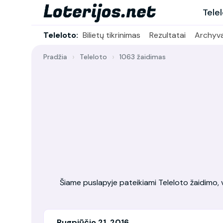
Tele
Teleloto:
Bilietų tikrinimas
Rezultatai
Archyv
Pradžia
Teleloto
1063 žaidimas
Šiame puslapyje pateikiami Teleloto žaidimo, vy
Rugpjūčio 21, 2016