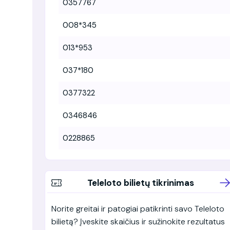
0357767
008*345
013*953
037*180
0377322
0346846
0228865
Teleloto bilietų tikrinimas
Norite greitai ir patogiai patikrinti savo Teleloto
bilietą? Įveskite skaičius ir sužinokite rezultatus