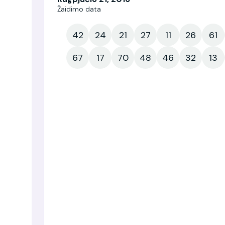
Žaidimo data
42
24
21
27
11
26
61
67
17
70
48
46
32
13