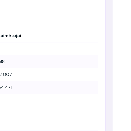
Laimėtojai
518
12 007
34 471