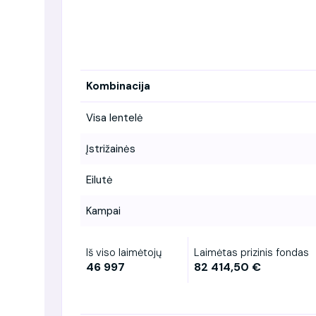
Kombinacija
Visa lentelė
Įstrižainės
Eilutė
Kampai
Iš viso laimėtojų
Laimėtas prizinis fondas
46 997
82 414,50 €