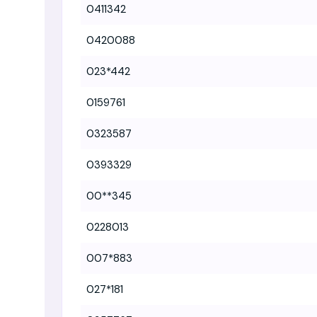
0411342
0420088
023*442
0159761
0323587
0393329
00**345
0228013
007*883
027*181