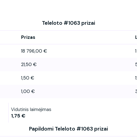
Teleloto #1063 prizai
Prizas
18 796,00 €
1
21,50 €
1,50 €
1,00 €
Vidutinis laimėjimas
1,75 €
Papildomi Teleloto #1063 prizai