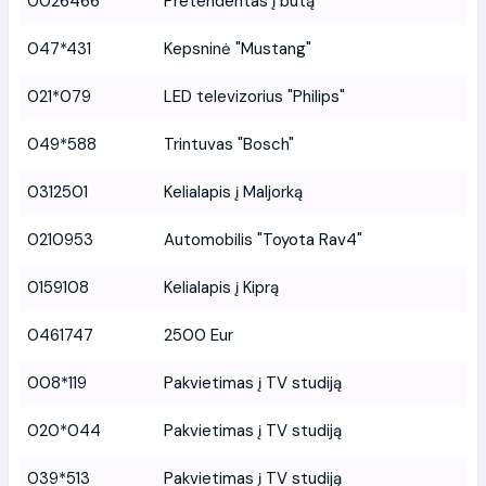
0026466
Pretendentas į butą
047*431
Kepsninė "Mustang"
021*079
LED televizorius "Philips"
049*588
Trintuvas "Bosch"
0312501
Kelialapis į Maljorką
0210953
Automobilis "Toyota Rav4"
0159108
Kelialapis į Kiprą
0461747
2500 Eur
008*119
Pakvietimas į TV studiją
020*044
Pakvietimas į TV studiją
039*513
Pakvietimas į TV studiją