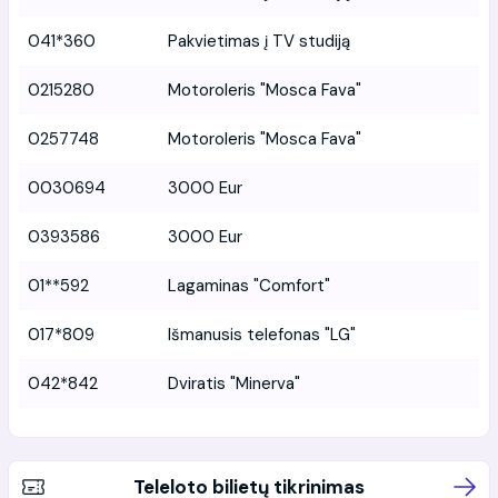
041*360
Pakvietimas į TV studiją
0215280
Motoroleris "Mosca Fava"
0257748
Motoroleris "Mosca Fava"
0030694
3000 Eur
0393586
3000 Eur
01**592
Lagaminas "Comfort"
017*809
Išmanusis telefonas "LG"
042*842
Dviratis "Minerva"
Teleloto bilietų tikrinimas