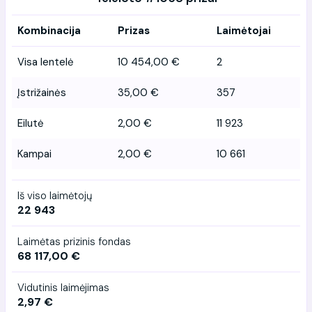
Kombinacija
Prizas
Laimėtojai
Visa lentelė
10 454,00 €
2
Įstrižainės
35,00 €
357
Eilutė
2,00 €
11 923
Kampai
2,00 €
10 661
Iš viso laimėtojų
22 943
Laimėtas prizinis fondas
68 117,00 €
Vidutinis laimėjimas
2,97 €