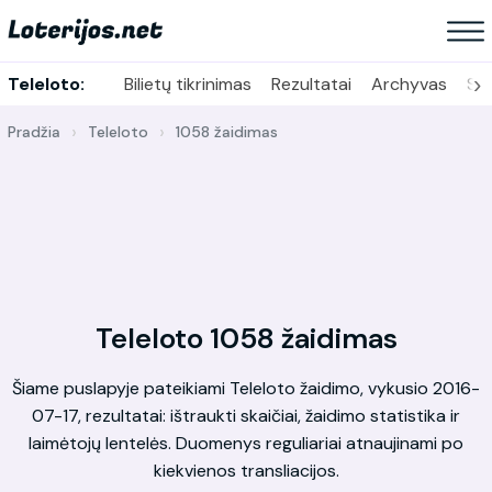
›
Teleloto:
Bilietų tikrinimas
Rezultatai
Archyvas
Sta
Pradžia
Teleloto
1058 žaidimas
Teleloto 1058 žaidimas
Šiame puslapyje pateikiami Teleloto žaidimo, vykusio 2016-
07-17, rezultatai: ištraukti skaičiai, žaidimo statistika ir
laimėtojų lentelės. Duomenys reguliariai atnaujinami po
kiekvienos transliacijos.