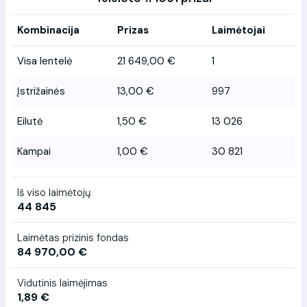
Kombinacija
Prizas
Laimėtojai
Visa lentelė
21 649,00 €
1
Įstrižainės
13,00 €
997
Eilutė
1,50 €
13 026
Kampai
1,00 €
30 821
Iš viso laimėtojų
44 845
Laimėtas prizinis fondas
84 970,00 €
Vidutinis laimėjimas
1,89 €