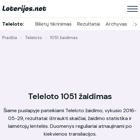
›
Teleloto:
Bilietų tikrinimas
Rezultatai
Archyvas
Sta
Pradžia
Teleloto
1051 žaidimas
Teleloto 1051 žaidimas
Šiame puslapyje pateikiami Teleloto žaidimo, vykusio 2016-
05-29, rezultatai: ištraukti skaičiai, žaidimo statistika ir
laimėtojų lentelės. Duomenys reguliariai atnaujinami po
kiekvienos transliacijos.