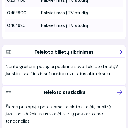
028*706
Pakvietimas į TV studiją
045*800
Pakvietimas į TV studiją
046*620
Pakvietimas į TV studiją
Teleloto bilietų tikrinimas
Norite greitai ir patogiai patikrinti savo Teleloto bilietą?
Įveskite skaičius ir sužinokite rezultatus akimirksniu.
Teleloto statistika
Šiame puslapyje pateikiama Teleloto skaičių analizė,
įskaitant dažniausius skaičius ir jų pasikartojimo
tendencijas.