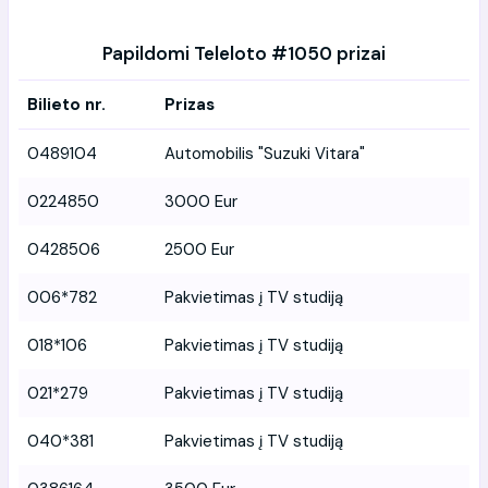
Papildomi Teleloto #1050 prizai
Bilieto nr.
Prizas
0489104
Automobilis "Suzuki Vitara"
0224850
3000 Eur
0428506
2500 Eur
006*782
Pakvietimas į TV studiją
018*106
Pakvietimas į TV studiją
021*279
Pakvietimas į TV studiją
040*381
Pakvietimas į TV studiją