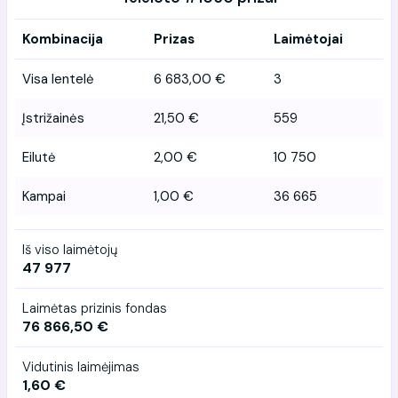
Kombinacija
Prizas
Laimėtojai
Visa lentelė
6 683,00 €
3
Įstrižainės
21,50 €
559
Eilutė
2,00 €
10 750
Kampai
1,00 €
36 665
Iš viso laimėtojų
47 977
Laimėtas prizinis fondas
76 866,50 €
Vidutinis laimėjimas
1,60 €