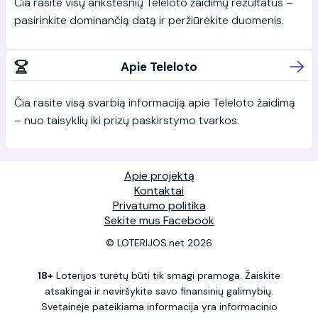
Čia rasite visų ankstesnių Teleloto žaidimų rezultatus –
pasirinkite dominančią datą ir peržiūrėkite duomenis.
Apie Teleloto
Čia rasite visą svarbią informaciją apie Teleloto žaidimą
– nuo taisyklių iki prizų paskirstymo tvarkos.
Apie projektą
Kontaktai
Privatumo politika
Sekite mus Facebook
© LOTERIJOS.net 2026
18+
Loterijos turėtų būti tik smagi pramoga. Žaiskite
atsakingai ir neviršykite savo finansinių galimybių.
Svetainėje pateikiama informacija yra informacinio