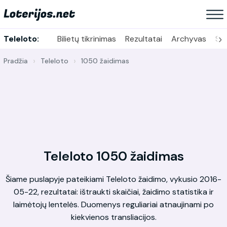
›
Teleloto:
Bilietų tikrinimas
Rezultatai
Archyvas
Sta
Pradžia
Teleloto
1050 žaidimas
Teleloto 1050 žaidimas
Šiame puslapyje pateikiami Teleloto žaidimo, vykusio 2016-
05-22, rezultatai: ištraukti skaičiai, žaidimo statistika ir
laimėtojų lentelės. Duomenys reguliariai atnaujinami po
kiekvienos transliacijos.