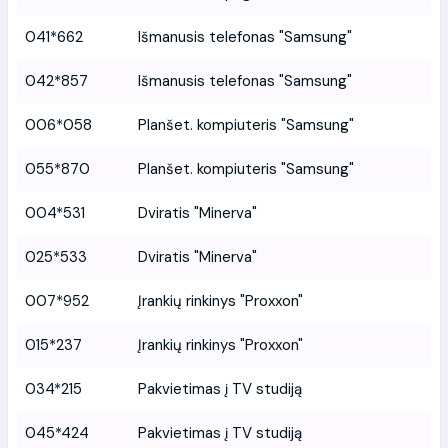
041*662
Išmanusis telefonas "Samsung"
042*857
Išmanusis telefonas "Samsung"
006*058
Planšet. kompiuteris "Samsung"
055*870
Planšet. kompiuteris "Samsung"
004*531
Dviratis "Minerva"
025*533
Dviratis "Minerva"
007*952
Įrankių rinkinys "Proxxon"
015*237
Įrankių rinkinys "Proxxon"
034*215
Pakvietimas į TV studiją
045*424
Pakvietimas į TV studiją