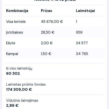
Kombinacija
Prizas
Laimėtojai
Visa lentelė
45 676,00 €
1
Įstrižainės
28,50 €
959
Eilutė
2,00 €
24 577
Kampai
1,50 €
34 765
Iš viso laimėtojų
60 302
Laimėtas prizinis fondas
174 309,00 €
Vidutinis laimėjimas
2,89 €