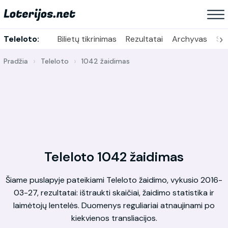
›
Teleloto:
Bilietų tikrinimas
Rezultatai
Archyvas
Sta
Pradžia
Teleloto
1042 žaidimas
Teleloto 1042 žaidimas
Šiame puslapyje pateikiami Teleloto žaidimo, vykusio 2016-
03-27, rezultatai: ištraukti skaičiai, žaidimo statistika ir
laimėtojų lentelės. Duomenys reguliariai atnaujinami po
kiekvienos transliacijos.