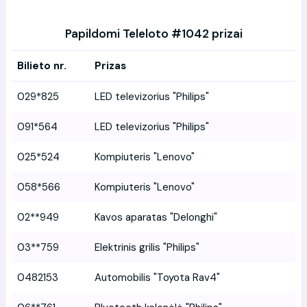
Papildomi Teleloto #1042 prizai
Bilieto nr.
Prizas
029*825
LED televizorius "Philips"
091*564
LED televizorius "Philips"
025*524
Kompiuteris "Lenovo"
058*566
Kompiuteris "Lenovo"
02**949
Kavos aparatas "Delonghi"
03**759
Elektrinis grilis "Philips"
0482153
Automobilis "Toyota Rav4"