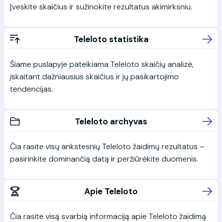
Įveskite skaičius ir sužinokite rezultatus akimirksniu.
Teleloto statistika
Šiame puslapyje pateikiama Teleloto skaičių analizė,
įskaitant dažniausius skaičius ir jų pasikartojimo
tendencijas.
Teleloto archyvas
Čia rasite visų ankstesnių Teleloto žaidimų rezultatus –
pasirinkite dominančią datą ir peržiūrėkite duomenis.
Apie Teleloto
Čia rasite visą svarbią informaciją apie Teleloto žaidimą