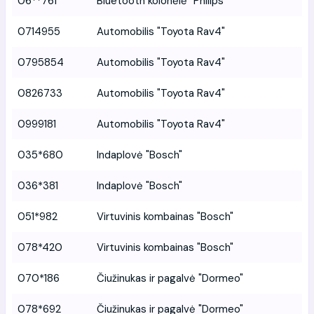
06**761
Bluetooth kolonėlė "Philips"
0714955
Automobilis "Toyota Rav4"
0795854
Automobilis "Toyota Rav4"
0826733
Automobilis "Toyota Rav4"
0999181
Automobilis "Toyota Rav4"
035*680
Indaplovė "Bosch"
036*381
Indaplovė "Bosch"
051*982
Virtuvinis kombainas "Bosch"
078*420
Virtuvinis kombainas "Bosch"
070*186
Čiužinukas ir pagalvė "Dormeo"
078*692
Čiužinukas ir pagalvė "Dormeo"