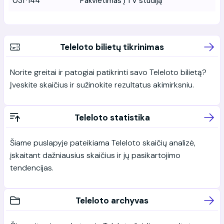
031*144
Pakvietimas į TV studiją
Teleloto bilietų tikrinimas
Norite greitai ir patogiai patikrinti savo Teleloto bilietą?
Įveskite skaičius ir sužinokite rezultatus akimirksniu.
Teleloto statistika
Šiame puslapyje pateikiama Teleloto skaičių analizė,
įskaitant dažniausius skaičius ir jų pasikartojimo
tendencijas.
Teleloto archyvas