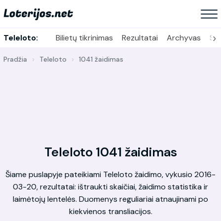
›
Teleloto:
Bilietų tikrinimas
Rezultatai
Archyvas
Sta
Pradžia
Teleloto
1041 žaidimas
Teleloto 1041 žaidimas
Šiame puslapyje pateikiami Teleloto žaidimo, vykusio 2016-
03-20, rezultatai: ištraukti skaičiai, žaidimo statistika ir
laimėtojų lentelės. Duomenys reguliariai atnaujinami po
kiekvienos transliacijos.