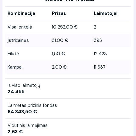
Kombinacija
Prizas
Laimėtojai
Visa lentelė
10 252,00 €
2
Įstrižainės
31,00 €
393
Eilutė
1,50 €
12 423
Kampai
2,00 €
11 637
Iš viso laimėtojų
24 455
Laimėtas prizinis fondas
64 343,50 €
Vidutinis laimėjimas
2,63 €