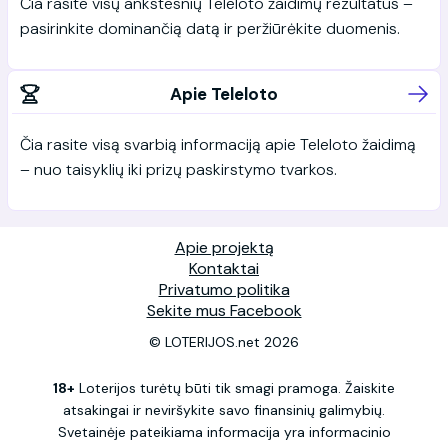
Čia rasite visų ankstesnių Teleloto žaidimų rezultatus –
pasirinkite dominančią datą ir peržiūrėkite duomenis.
Apie Teleloto
Čia rasite visą svarbią informaciją apie Teleloto žaidimą
– nuo taisyklių iki prizų paskirstymo tvarkos.
Apie projektą
Kontaktai
Privatumo politika
Sekite mus Facebook
© LOTERIJOS.net 2026
18+
Loterijos turėtų būti tik smagi pramoga. Žaiskite
atsakingai ir neviršykite savo finansinių galimybių.
Svetainėje pateikiama informacija yra informacinio