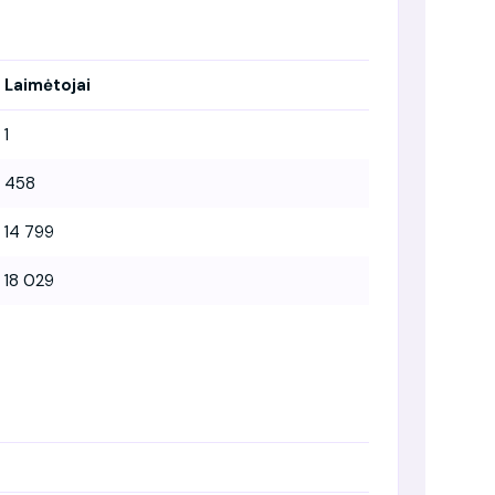
Laimėtojai
1
458
14 799
18 029