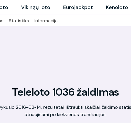
loto
Vikingų loto
Eurojackpot
Kenoloto
as
Statistika
Informacija
Teleloto 1036 žaidimas
kusio 2016-02-14, rezultatai: ištraukti skaičiai, žaidimo statis
atnaujinami po kiekvienos transliacijos.