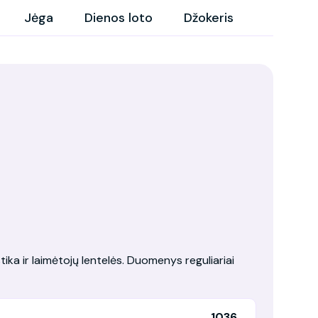
Jėga
Dienos loto
Džokeris
tika ir laimėtojų lentelės. Duomenys reguliariai
1036