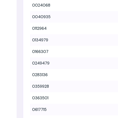
0024068
0040935
0112964
0134979
0166307
0249479
0283136
0359928
0363501
0617715