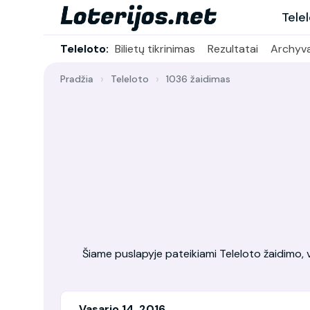
Tele
Teleloto:
Bilietų tikrinimas
Rezultatai
Archyv
Pradžia
Teleloto
1036 žaidimas
Šiame puslapyje pateikiami Teleloto žaidimo, vy
Vasario 14, 2016