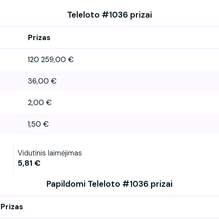
Teleloto #1036 prizai
Prizas
120 259,00 €
36,00 €
2,00 €
1,50 €
Vidutinis laimėjimas
5,81 €
Papildomi Teleloto #1036 prizai
Prizas