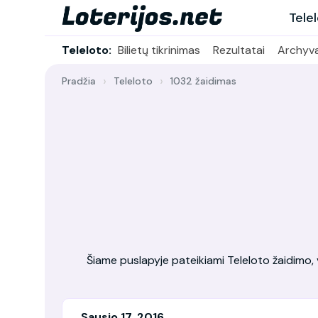
Tele
Teleloto:
Bilietų tikrinimas
Rezultatai
Archyv
Pradžia
Teleloto
1032 žaidimas
Šiame puslapyje pateikiami Teleloto žaidimo, vy
Sausio 17, 2016