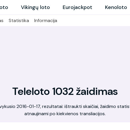
loto
Vikingų loto
Eurojackpot
Kenoloto
as
Statistika
Informacija
Teleloto 1032 žaidimas
kusio 2016-01-17, rezultatai: ištraukti skaičiai, žaidimo statis
atnaujinami po kiekvienos transliacijos.