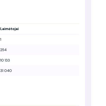
Laimėtojai
1
254
10 133
31 040