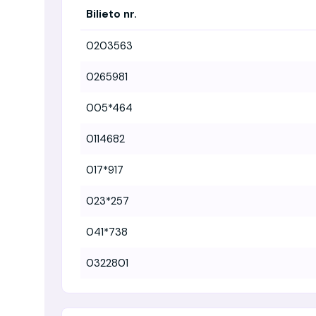
Bilieto nr.
0203563
0265981
005*464
0114682
017*917
023*257
041*738
0322801