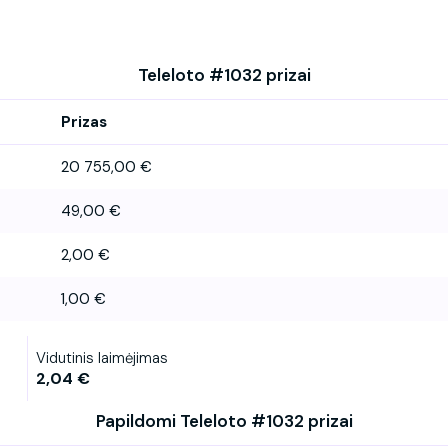
Teleloto #1032 prizai
Prizas
20 755,00 €
49,00 €
2,00 €
1,00 €
Vidutinis laimėjimas
2,04 €
Papildomi Teleloto #1032 prizai