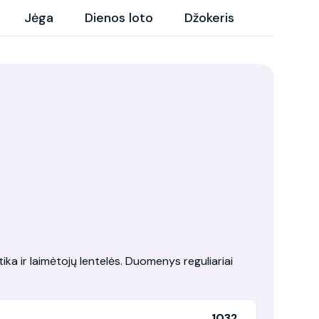
Jėga
Dienos loto
Džokeris
tika ir laimėtojų lentelės. Duomenys reguliariai
1032