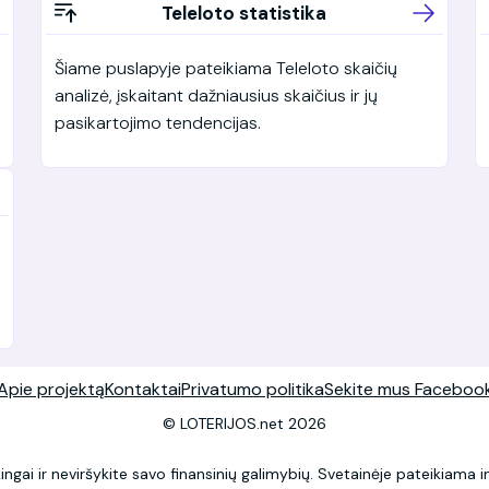
Teleloto statistika
Šiame puslapyje pateikiama Teleloto skaičių
analizė, įskaitant dažniausius skaičius ir jų
pasikartojimo tendencijas.
Apie projektą
Kontaktai
Privatumo politika
Sekite mus Faceboo
© LOTERIJOS.net 2026
ingai ir neviršykite savo finansinių galimybių. Svetainėje pateikiama