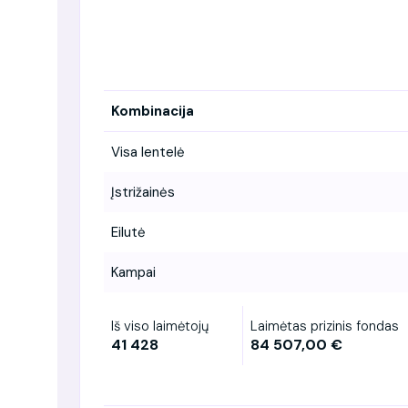
Kombinacija
Visa lentelė
Įstrižainės
Eilutė
Kampai
Iš viso laimėtojų
Laimėtas prizinis fondas
41 428
84 507,00 €